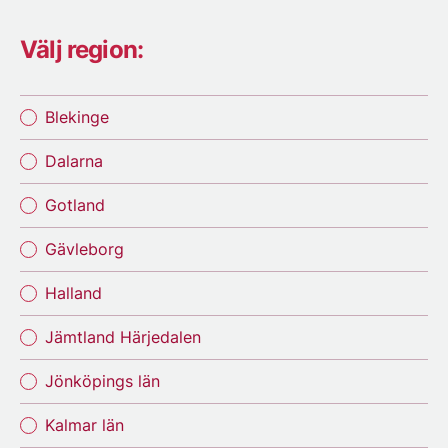
Välj region:
Blekinge
Dalarna
Gotland
Gävleborg
Halland
Jämtland Härjedalen
Jönköpings län
Kalmar län