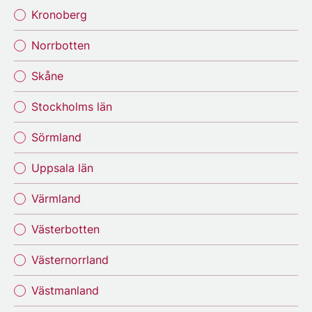
Kronoberg
Norrbotten
Skåne
Stockholms län
Sörmland
Uppsala län
Värmland
Västerbotten
Västernorrland
Västmanland