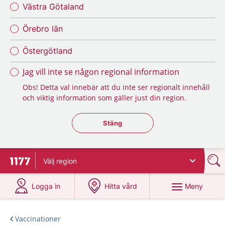
Västra Götaland
Örebro län
Östergötland
Jag vill inte se någon regional information
Obs! Detta val innebär att du inte ser regionalt innehåll
och viktig information som gäller just din region.
Stäng regionsväljaren
Stäng
Välj
region
Till startsidan för 1177
på 1177.se
på 1177.se
Meny
Logga in
Hitta vård
Vaccinationer