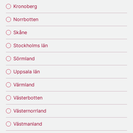
Kronoberg
Norrbotten
Skåne
Stockholms län
Sörmland
Uppsala län
Värmland
Västerbotten
Västernorrland
Västmanland