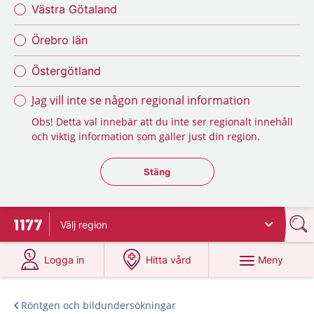
Västra Götaland
Örebro län
Östergötland
Jag vill inte se någon regional information
Obs! Detta val innebär att du inte ser regionalt innehåll
och viktig information som gäller just din region.
Stäng regionsväljaren
Stäng
Välj
region
Till startsidan för 1177
på 1177.se
på 1177.se
Meny
Logga in
Hitta vård
Röntgen och bildundersökningar