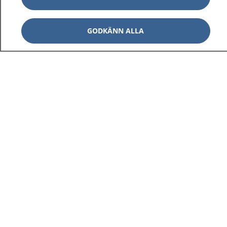
GODKÄNN ALLA
1177
–
tryggt om din hälsa och vård
På 1177.se får du råd om hälsa och information om
sjukdomar och vilka mottagningar du kan kontakta.
Logga in för att läsa din journal och göra dina
vårdärenden. Ring telefonnummer 1177 för
sjukvårdsrådgivning dygnet runt.
1177 ger dig råd när du vill må bättre.