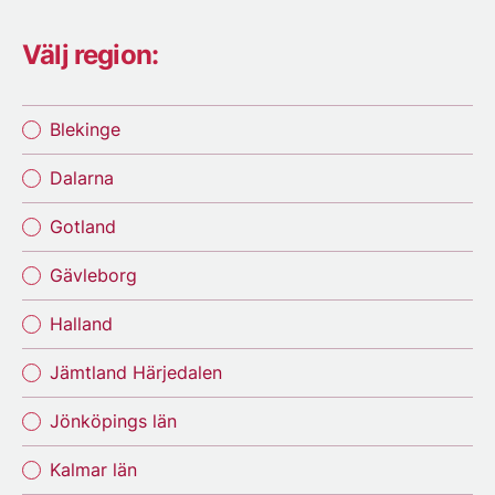
Välj region:
Blekinge
Dalarna
Gotland
Gävleborg
Halland
Jämtland Härjedalen
Jönköpings län
Kalmar län