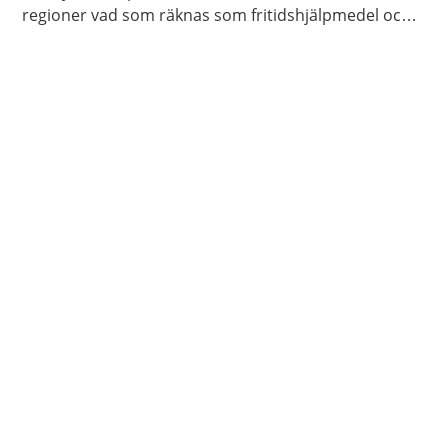
regioner vad som räknas som fritidshjälpmedel och
vilket stöd du kan få för att låna eller köpa dessa.