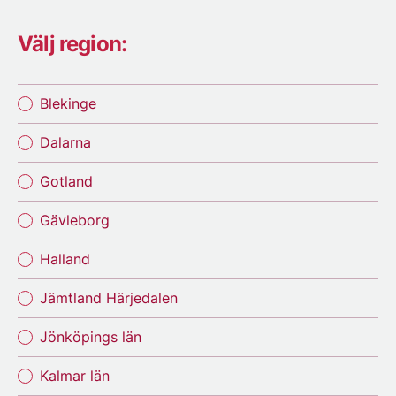
Välj region:
Blekinge
Dalarna
Gotland
Gävleborg
Halland
Jämtland Härjedalen
Jönköpings län
Kalmar län