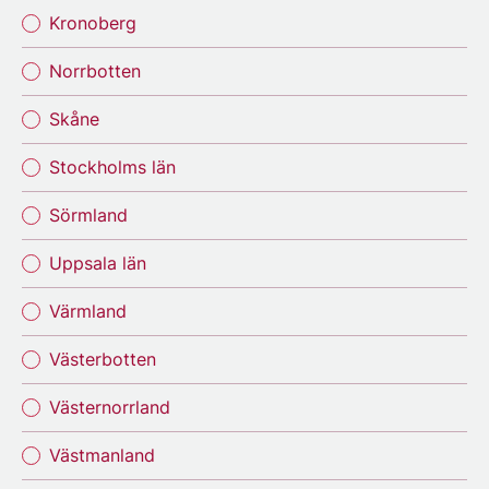
Kronoberg
Norrbotten
Skåne
Stockholms län
Sörmland
Uppsala län
Värmland
Västerbotten
Västernorrland
Västmanland