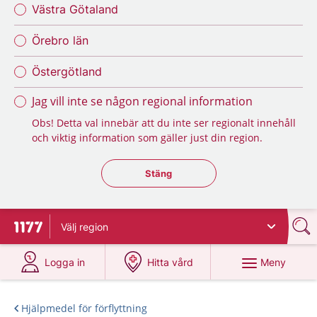
Västra Götaland
Örebro län
Östergötland
Jag vill inte se någon regional information
Obs! Detta val innebär att du inte ser regionalt innehåll
och viktig information som gäller just din region.
Stäng regionsväljaren
Stäng
Välj
region
Till startsidan för 1177
på 1177.se
på 1177.se
Meny
Logga in
Hitta vård
Hjälpmedel för förflyttning