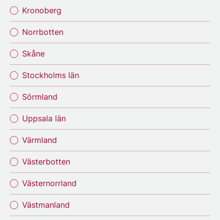
Kronoberg
Norrbotten
Skåne
Stockholms län
Sörmland
Uppsala län
Värmland
Västerbotten
Västernorrland
Västmanland