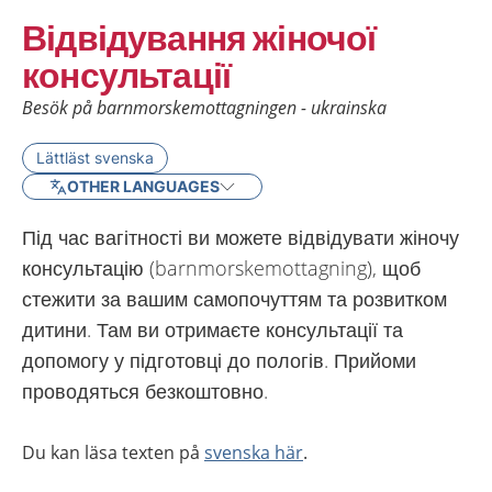
Відвідування жіночої
консультації
Besök på barnmorskemottagningen - ukrainska
Lättläst svenska
OTHER LANGUAGES
Під час вагітності ви можете відвідувати жіночу
консультацію (barnmorskemottagning), щоб
стежити за вашим самопочуттям та розвитком
дитини. Там ви отримаєте консультації та
допомогу у підготовці до пологів. Прийоми
проводяться безкоштовно.
Du kan läsa texten på
svenska här
.