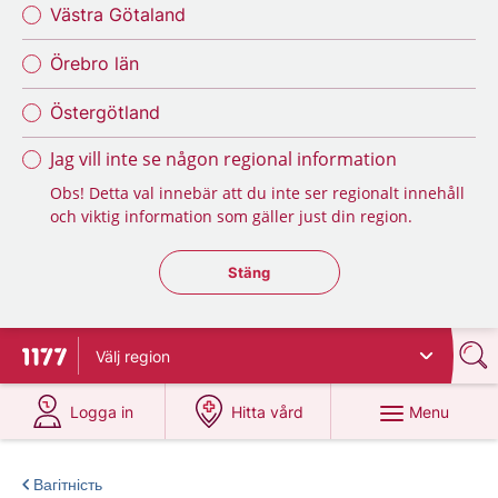
Västra Götaland
Örebro län
Östergötland
Jag vill inte se någon regional information
Obs! Detta val innebär att du inte ser regionalt innehåll
och viktig information som gäller just din region.
Stäng regionsväljaren
Stäng
Välj
region
To start page for 1177
at 1177.se
at 1177.se
Menu
Logga in
Hitta vård
Вагітність