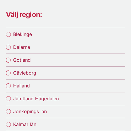
Välj region:
Blekinge
Dalarna
Gotland
Gävleborg
Halland
Jämtland Härjedalen
Jönköpings län
Kalmar län