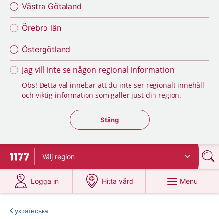
Västra Götaland
Örebro län
Östergötland
Jag vill inte se någon regional information
Obs! Detta val innebär att du inte ser regionalt innehåll
och viktig information som gäller just din region.
Stäng regionsväljaren
Stäng
Välj
region
To start page for 1177
at 1177.se
at 1177.se
Menu
Logga in
Hitta vård
українська