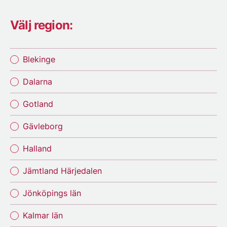
Välj region:
Blekinge
Dalarna
Gotland
Gävleborg
Halland
Jämtland Härjedalen
Jönköpings län
Kalmar län