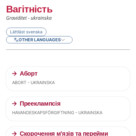
Вагітність
Graviditet - ukrainska
Lättläst svenska
OTHER LANGUAGES
Current articles
Аборт
ABORT - UKRAINSKA
Прееклампсія
HAVANDESKAPSFÖRGIFTNING - UKRAINSKA
Скорочення м'язів та перейми