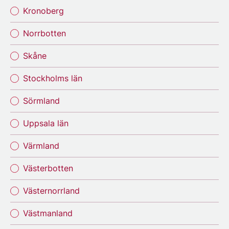
Kronoberg
Norrbotten
Skåne
Stockholms län
Sörmland
Uppsala län
Värmland
Västerbotten
Västernorrland
Västmanland