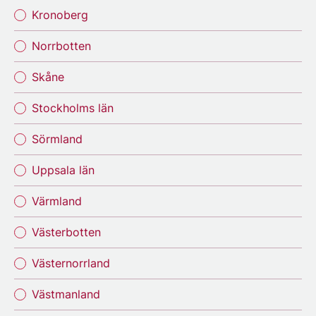
Kronoberg
Norrbotten
Skåne
Stockholms län
Sörmland
Uppsala län
Värmland
Västerbotten
Västernorrland
Västmanland