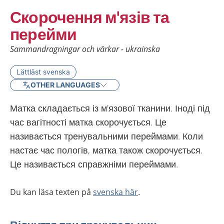
Скорочення м'язів та
перейми
Sammandragningar och värkar - ukrainska
Lättläst svenska
OTHER LANGUAGES
Матка складається із м'язової тканини. Іноді під
час вагітності матка скорочується. Це
називається тренувальними переймами. Коли
настає час пологів, матка також скорочується.
Це називається справжніми переймами.
Du kan läsa texten på
svenska här
.