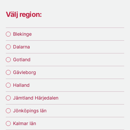
Välj region:
Blekinge
Dalarna
Gotland
Gävleborg
Halland
Jämtland Härjedalen
Jönköpings län
Kalmar län