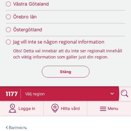
Västra Götaland
Örebro län
Östergötland
Jag vill inte se någon regional information
Obs! Detta val innebär att du inte ser regionalt innehåll
och viktig information som gäller just din region.
Stäng regionsväljaren
Stäng
Välj
region
To start page for 1177
at 1177.se
at 1177.se
Menu
Logga in
Hitta vård
Вагітність