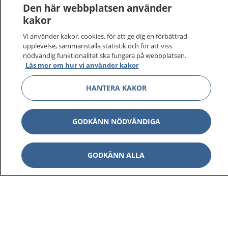
Den här webbplatsen använder
kakor
Vi använder kakor, cookies, för att ge dig en förbättrad
upplevelse, sammanställa statistik och för att viss
nödvändig funktionalitet ska fungera på webbplatsen.
Läs mer om hur vi använder kakor
HANTERA KAKOR
GODKÄNN NÖDVÄNDIGA
GODKÄNN ALLA