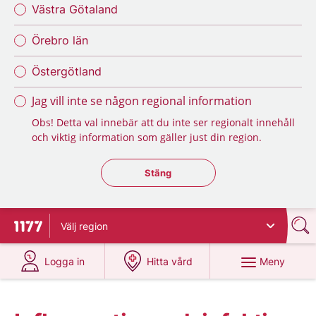
Västra Götaland
Örebro län
Östergötland
Jag vill inte se någon regional information
Obs! Detta val innebär att du inte ser regionalt innehåll
och viktig information som gäller just din region.
Stäng regionsväljaren
Stäng
Välj
region
Till startsidan för 1177
på 1177.se
på 1177.se
Meny
Logga in
Hitta vård