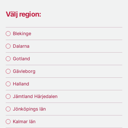
Välj region:
Blekinge
Dalarna
Gotland
Gävleborg
Halland
Jämtland Härjedalen
Jönköpings län
Kalmar län