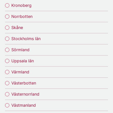
Kronoberg
Norrbotten
Skåne
Stockholms län
Sörmland
Uppsala län
Värmland
Västerbotten
Västernorrland
Västmanland