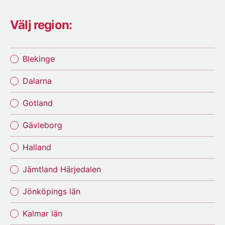
Välj region:
Blekinge
Dalarna
Gotland
Gävleborg
Halland
Jämtland Härjedalen
Jönköpings län
Kalmar län