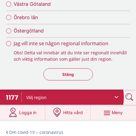
Västra Götaland
Örebro län
Östergötland
Jag vill inte se någon regional information
Obs! Detta val innebär att du inte ser regionalt innehåll
och viktig information som gäller just din region.
Stäng regionsväljaren
Stäng
Välj
region
Till startsidan för 1177
på 1177.se
på 1177.se
Meny
Logga in
Hitta vård
Om covid-19 – coronavirus