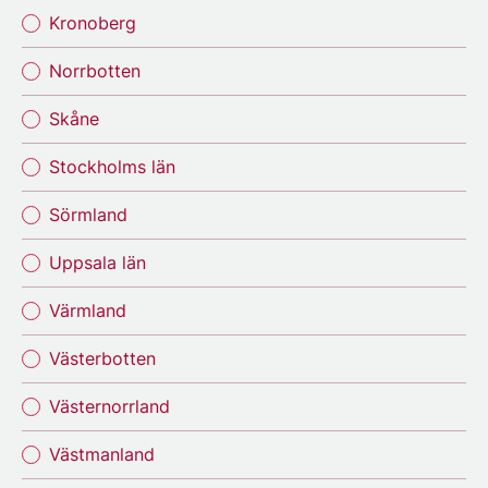
Kronoberg
Norrbotten
Skåne
Stockholms län
Sörmland
Uppsala län
Värmland
Västerbotten
Västernorrland
Västmanland