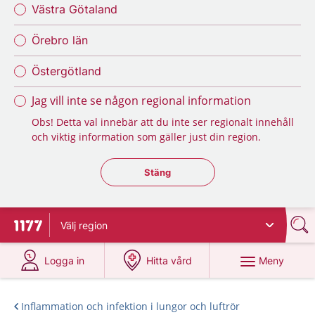
Västra Götaland
Örebro län
Östergötland
Jag vill inte se någon regional information
Obs! Detta val innebär att du inte ser regionalt innehåll
och viktig information som gäller just din region.
Stäng regionsväljaren
Stäng
Välj
region
Till startsidan för 1177
på 1177.se
på 1177.se
Meny
Logga in
Hitta vård
Inflammation och infektion i lungor och luftrör