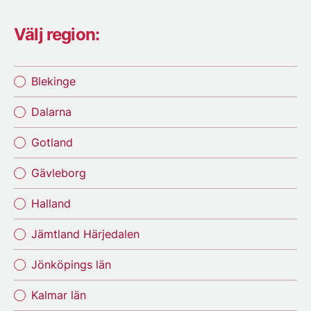
Välj region:
Blekinge
Dalarna
Gotland
Gävleborg
Halland
Jämtland Härjedalen
Jönköpings län
Kalmar län