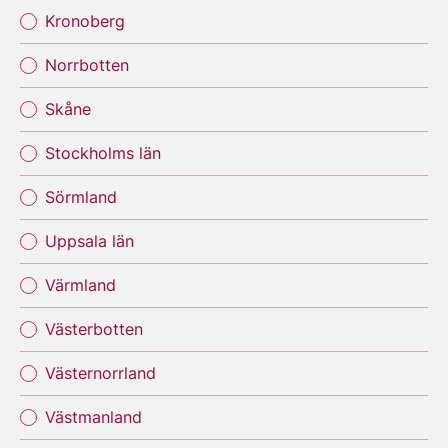
Kronoberg
Norrbotten
Skåne
Stockholms län
Sörmland
Uppsala län
Värmland
Västerbotten
Västernorrland
Västmanland