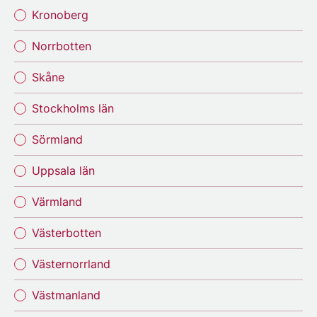
Kronoberg
Norrbotten
Skåne
Stockholms län
Sörmland
Uppsala län
Värmland
Västerbotten
Västernorrland
Västmanland