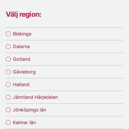
Välj region:
Blekinge
Dalarna
Gotland
Gävleborg
Halland
Jämtland Härjedalen
Jönköpings län
Kalmar län