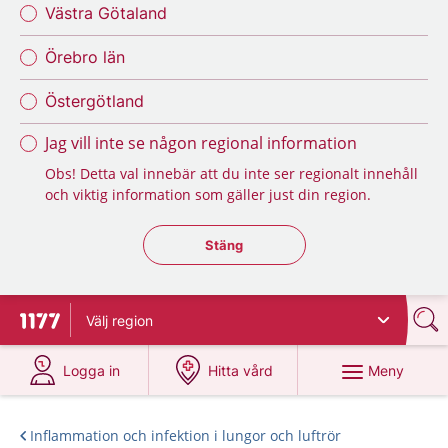
Västra Götaland
Örebro län
Östergötland
Jag vill inte se någon regional information
Obs! Detta val innebär att du inte ser regionalt innehåll
och viktig information som gäller just din region.
Stäng regionsväljaren
Stäng
Välj
region
Till startsidan för 1177
på 1177.se
på 1177.se
Meny
Logga in
Hitta vård
Inflammation och infektion i lungor och luftrör