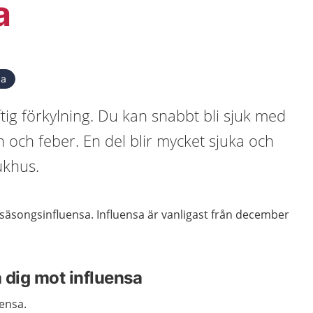
a
ka
ftig förkylning. Du kan snabbt bli sjuk med
n och feber. En del blir mycket sjuka och
ukhus.
r säsongsinfluensa. Influensa är vanligast från december
 dig mot influensa
uensa.