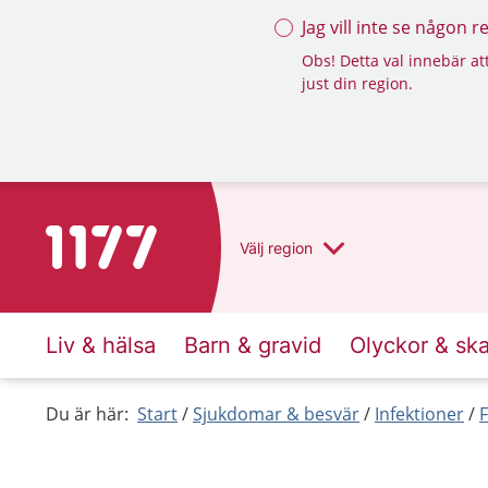
Jag vill inte se någon 
Obs! Detta val innebär att
just din region.
Till startsidan för 1177
Välj
region
Liv & hälsa
Barn & gravid
Olyckor & sk
Du är här:
Start
Sjukdomar & besvär
Infektioner
F