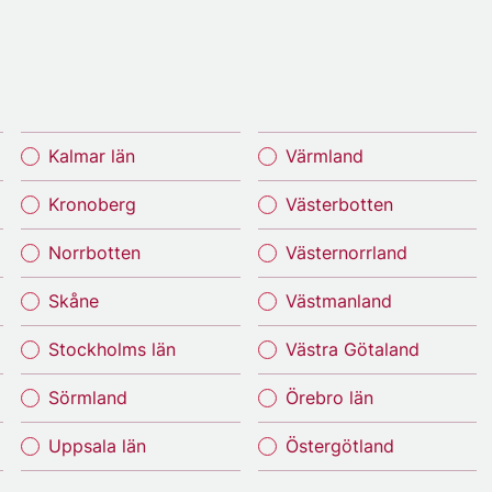
Kalmar län
Värmland
Kronoberg
Västerbotten
Norrbotten
Västernorrland
Skåne
Västmanland
Stockholms län
Västra Götaland
Sörmland
Örebro län
Uppsala län
Östergötland