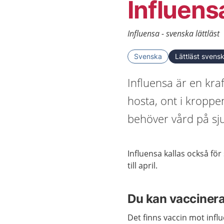
Influens
Influensa - svenska lättläst
Svenska
Lättläst svens
Influensa är en kra
hosta, ont i kroppe
behöver vård på sj
Influensa kallas också fö
till april.
Du kan vaccinera
Det finns vaccin mot infl