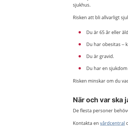
sjukhus.
Risken att bli allvarligt 
Du är 65 år eller äl
Du har obesitas – kr
Du är gravid.
Du har en sjukdom e
Risken minskar om du vac
När och var ska 
De flesta personer behöver
Kontakta en
vårdcentral
o