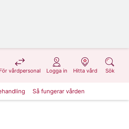
på 1177.se
på 1177.se
på 1177.se
på 1177.se
För vårdpersonal
Logga in
Hitta vård
Sök
ehandling
Så fungerar vården