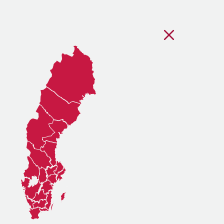
Stäng regionsvälj