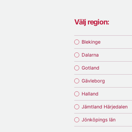
Välj region:
Blekinge
Dalarna
Gotland
Gävleborg
Halland
Jämtland Härjedalen
Jönköpings län