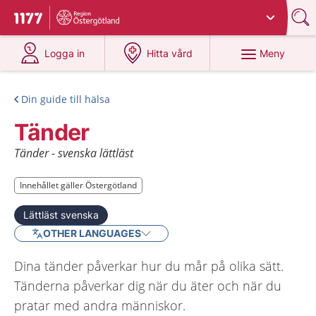
Du har valt region
Östergötland
.
Till startsidan för 1177
på 1177.se
på 1177.se
Meny
Logga in
Hitta vård
Din guide till hälsa
Tänder
Tänder - svenska lättläst
Innehållet gäller Östergötland
Innehållet gäller Östergötland
Lättläst svenska
OTHER LANGUAGES
Dina tänder påverkar hur du mår på olika sätt.
Tänderna påverkar dig när du äter och när du
pratar med andra människor.