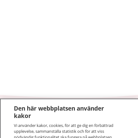
Den här webbplatsen använder
1177
–
tryggt om din hälsa och vård
kakor
Vi använder kakor, cookies, för att ge dig en förbättrad
På 1177.se får du råd om hälsa och information om
upplevelse, sammanställa statistik och för att viss
sjukdomar och vilka mottagningar du kan kontakta.
nödvändig funktionalitet ska fungera på webbplatsen.