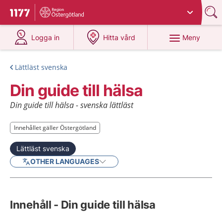
Du har valt region
Östergötland
.
Till startsidan för 1177
på 1177.se
på 1177.se
Meny
Logga in
Hitta vård
Lättläst svenska
Din guide till hälsa
Din guide till hälsa - svenska lättläst
Innehållet gäller Östergötland
Innehållet gäller Östergötland
Lättläst svenska
OTHER LANGUAGES
Innehåll - Din guide till hälsa