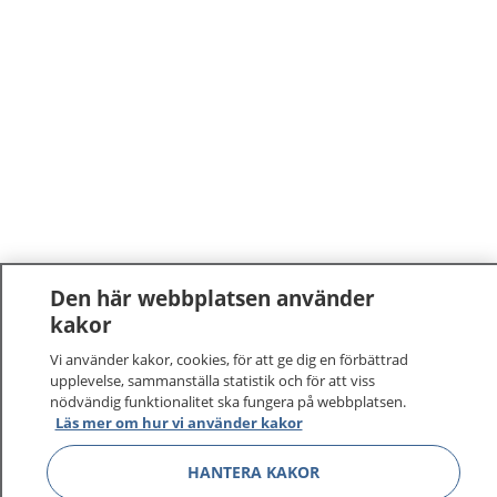
Den här webbplatsen använder
kakor
Vi använder kakor, cookies, för att ge dig en förbättrad
upplevelse, sammanställa statistik och för att viss
nödvändig funktionalitet ska fungera på webbplatsen.
1177
–
tryggt om din hälsa och vård
Läs mer om hur vi använder kakor
HANTERA KAKOR
På 1177.se får du råd om hälsa och information om