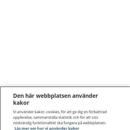
Den här webbplatsen använder
kakor
1177
–
tryggt om din hälsa och vård
Vi använder kakor, cookies, för att ge dig en förbättrad
upplevelse, sammanställa statistik och för att viss
nödvändig funktionalitet ska fungera på webbplatsen.
På 1177.se får du råd om hälsa och information om
Läs mer om hur vi använder kakor