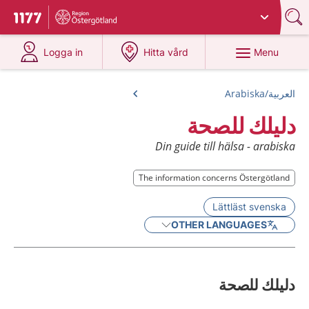
Du har valt region
Östergötland
.
To start page for 1177
at 1177.se
at 1177.se
Menu
Logga in
Hitta vård
العربية/Arabiska
دليلك للصحة
Din guide till hälsa - arabiska
The information concerns Östergötland
The information concerns Östergötland
Lättläst svenska
OTHER LANGUAGES
دليلك للصحة