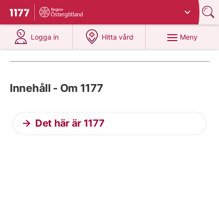
Du har valt region
Östergötland
.
Till startsidan för 1177
på 1177.se
på 1177.se
Meny
Logga in
Hitta vård
Innehåll - Om 1177
Det här är 1177