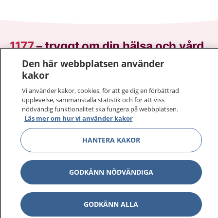
1177
–
tryggt om din hälsa och vård
Den här webbplatsen använder
På 1177.se får du råd om hälsa och information om
kakor
sjukdomar och vilka mottagningar du kan kontakta.
Vi använder kakor, cookies, för att ge dig en förbättrad
Logga in för att läsa din journal och göra dina
upplevelse, sammanställa statistik och för att viss
vårdärenden. Ring telefonnummer 1177 för
nödvändig funktionalitet ska fungera på webbplatsen.
sjukvårdsrådgivning dygnet runt.
Läs mer om hur vi använder kakor
1177 ger dig råd när du vill må bättre.
HANTERA KAKOR
GODKÄNN NÖDVÄNDIGA
Visa inn
1177 på flera språk
GODKÄNN ALLA
Visa inn