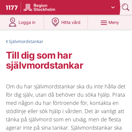
Du har valt region
Stockholms län
.
Till startsidan för 1177
på 1177.se
på 1177.se
Meny
Logga in
Hitta vård
Självmordstankar
Till dig som har
självmordstankar
Om du har självmordstankar ska du inte hålla det
för dig själv, utan då behöver du söka hjälp. Prata
med någon du har förtroende för, kontakta en
stödlinje eller sök hjälp i vården. Det är vanligt att
tänka på självmord som en utväg, men de flesta
agerar inte på sina tankar. Självmordstankar ska