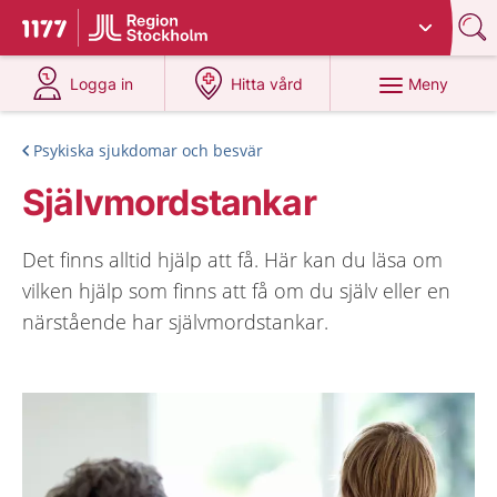
Du har valt region
Stockholms län
.
Till startsidan för 1177
på 1177.se
på 1177.se
Meny
Logga in
Hitta vård
Psykiska sjukdomar och besvär
Självmordstankar
Det finns alltid hjälp att få. Här kan du läsa om
vilken hjälp som finns att få om du själv eller en
närstående har självmordstankar.