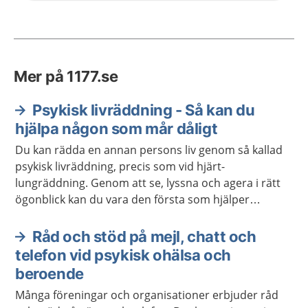
Mer på 1177.se
Psykisk livräddning - Så kan du
hjälpa någon som mår dåligt
Du kan rädda en annan persons liv genom så kallad
psykisk livräddning, precis som vid hjärt-
lungräddning. Genom att se, lyssna och agera i rätt
ögonblick kan du vara den första som hjälper
personen att söka hjälp. Du behöver inte vara
utbildad för att göra skillnad.
Råd och stöd på mejl, chatt och
telefon vid psykisk ohälsa och
beroende
Många föreningar och organisationer erbjuder råd