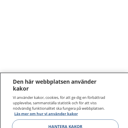
Den här webbplatsen använder
1177
–
tryggt om din hälsa och vård
kakor
Vi använder kakor, cookies, för att ge dig en förbättrad
På 1177.se får du råd om hälsa och information om
upplevelse, sammanställa statistik och för att viss
sjukdomar och vilka mottagningar du kan kontakta.
nödvändig funktionalitet ska fungera på webbplatsen.
Läs mer om hur vi använder kakor
Logga in för att läsa din journal och göra dina
vårdärenden. Ring telefonnummer 1177 för
HANTERA KAKOR