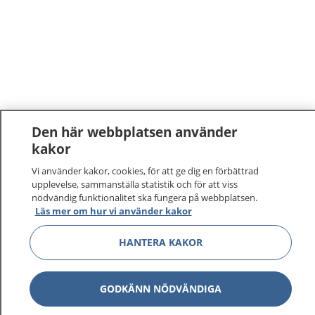
Den här webbplatsen använder
kakor
1177
–
tryggt om din hälsa och vård
Vi använder kakor, cookies, för att ge dig en förbättrad
upplevelse, sammanställa statistik och för att viss
På 1177.se får du råd om hälsa och information om
nödvändig funktionalitet ska fungera på webbplatsen.
Läs mer om hur vi använder kakor
sjukdomar och vilka mottagningar du kan kontakta.
Logga in för att läsa din journal och göra dina
HANTERA KAKOR
vårdärenden. Ring telefonnummer 1177 för
sjukvårdsrådgivning dygnet runt.
1177 ger dig råd när du vill må bättre.
GODKÄNN NÖDVÄNDIGA