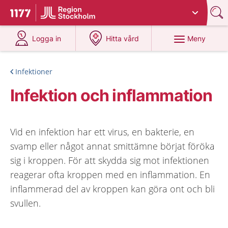
Du har valt region
Stockholms län
.
Till startsidan för 1177
på 1177.se
på 1177.se
Meny
Logga in
Hitta vård
Infektioner
Infektion och inflammation
Vid en infektion har ett virus, en bakterie, en
svamp eller något annat smittämne börjat föröka
sig i kroppen. För att skydda sig mot infektionen
reagerar ofta kroppen med en inflammation. En
inflammerad del av kroppen kan göra ont och bli
svullen.