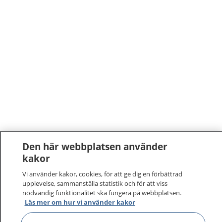
Den här webbplatsen använder
1177
–
tryggt om din hälsa och vård
kakor
Vi använder kakor, cookies, för att ge dig en förbättrad
På 1177.se får du råd om hälsa och information om
upplevelse, sammanställa statistik och för att viss
sjukdomar och vilka mottagningar du kan kontakta.
nödvändig funktionalitet ska fungera på webbplatsen.
Läs mer om hur vi använder kakor
Logga in för att läsa din journal och göra dina
vårdärenden. Ring telefonnummer 1177 för