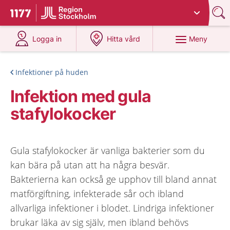
Du har valt region
Stockholms län
.
Till startsidan för 1177
på 1177.se
på 1177.se
Meny
Logga in
Hitta vård
Infektioner på huden
Infektion med gula
stafylokocker
Gula stafylokocker är vanliga bakterier som du
kan bära på utan att ha några besvär.
Bakterierna kan också ge upphov till bland annat
matförgiftning, infekterade sår och ibland
allvarliga infektioner i blodet. Lindriga infektioner
brukar läka av sig själv, men ibland behövs