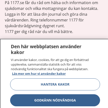
På 1177.se får du råd om hälsa och information om
sjukdomar och vilka mottagningar du kan kontakta.
Logga in för att läsa din journal och göra dina
vårdärenden. Ring telefonnummer 1177 för
sjukvårdsrådgivning dygnet runt.
1177 ger dig råd när du vill må bättre.
Den här webbplatsen använder
kakor
Vi använder kakor, cookies, för att ge dig en förbättrad
Visa inn
1177 på flera språk
upplevelse, sammanställa statistik och för att viss
nödvändig funktionalitet ska fungera på webbplatsen.
Läs mer om hur vi använder kakor
Visa inn
Om 1177
HANTERA KAKOR
Visa inn
Kontakt
GODKÄNN NÖDVÄNDIGA
Behandling av personuppgifter