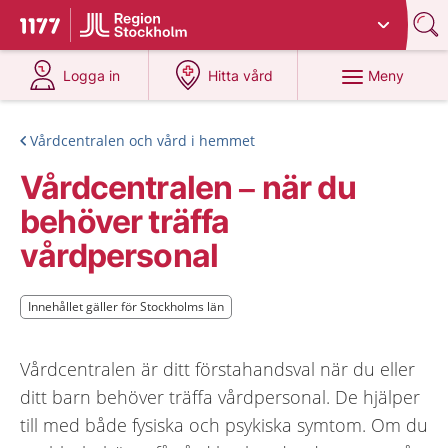
Du har valt region
Stockholms län
.
Till startsidan för 1177
på 1177.se
på 1177.se
Meny
Logga in
Hitta vård
Vårdcentralen och vård i hemmet
Vårdcentralen – när du
behöver träffa
vårdpersonal
Innehållet gäller för Stockholms län
Innehållet gäller för Stockholms län
Vårdcentralen är ditt förstahandsval när du eller
ditt barn behöver träffa vårdpersonal. De hjälper
till med både fysiska och psykiska symtom. Om du