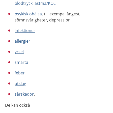
blodtryck
,
astma/KOL
psykisk ohälsa
, till exempel ångest,
sömnsvårigheter, depression
infektioner
allergier
yrsel
smärta
feber
utslag
sårskador
.
De kan också