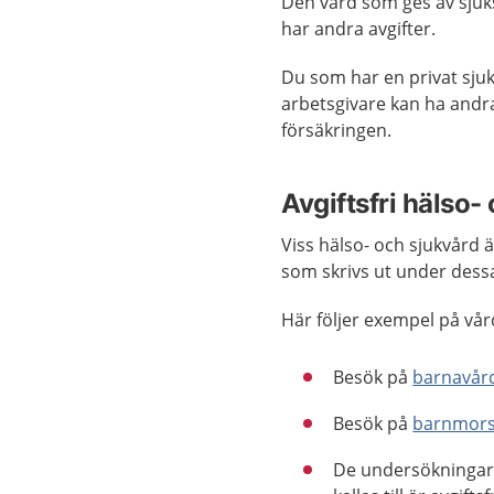
Den vård som ges av sju
har andra avgifter.
Du som har en privat sju
arbetsgivare kan ha andra
försäkringen.
Avgiftsfri hälso-
Viss hälso- och sjukvård ä
som skrivs ut under dess
Här följer exempel på vård
Besök på
barnavår
Besök på
barnmors
De undersökninga