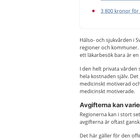
3 800 kronor för
Hälso- och sjukvården i Sv
regioner och kommuner. D
ett läkarbesök bara är en l
I den helt privata vården
hela kostnaden själv. Det g
medicinskt motiverad och 
medicinskt motiverade.
Avgifterna kan varier
Regionerna kan i stort se
avgifterna är oftast ganska
Det här gäller för den of