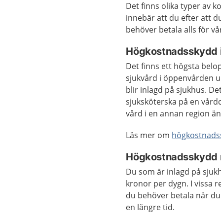
Det finns olika typer av 
innebär att du efter att 
behöver betala alls för v
Högkostnadsskydd 
Det finns ett högsta belo
sjukvård i öppenvården un
blir inlagd på sjukhus. De
sjuksköterska på en vård
vård i en annan region än
Läs mer om
högkostnads
Högkostnadsskydd nä
Du som är inlagd på sjukh
kronor per dygn. I vissa 
du behöver betala när du 
en längre tid.