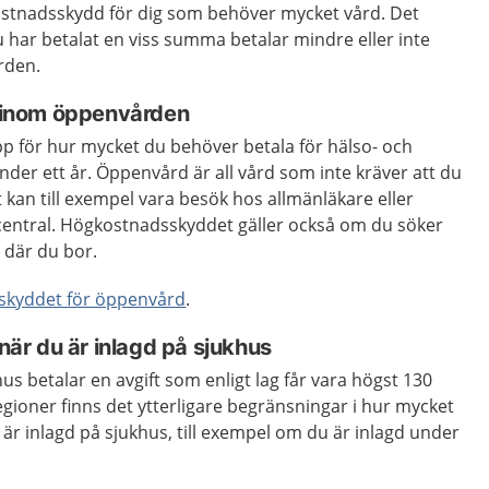
kostnadsskydd för dig som behöver mycket vård. Det
du har betalat en viss summa betalar mindre eller inte
ården.
inom öppenvården
pp för hur mycket du behöver betala för hälso- och
der ett år. Öppenvård är all vård som inte kräver att du
t kan till exempel vara besök hos allmänläkare eller
central. Högkostnadsskyddet gäller också om du söker
 där du bor.
skyddet för öppenvård
.
r du är inlagd på sjukhus
us betalar en avgift som enligt lag får vara högst 130
regioner finns det ytterligare begränsningar i hur mycket
är inlagd på sjukhus, till exempel om du är inlagd under