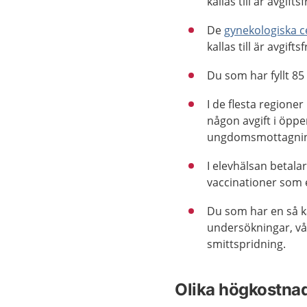
kallas till är avgiftsf
De
gynekologiska c
kallas till är avgiftsf
Du som har fyllt 85
I de flesta regione
någon avgift i öppe
ungdomsmottagning.
I elevhälsan betala
vaccinationer som e
Du som har en så k
undersökningar, vå
smittspridning.
Olika högkostna