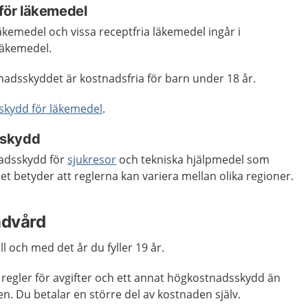
ör läkemedel
äkemedel och vissa receptfria läkemedel ingår i
läkemedel.
dsskyddet är kostnadsfria för barn under 18 år.
kydd för läkemedel
.
sskydd
nadsskydd för
sjukresor
och tekniska hjälpmedel som
t betyder att reglerna kan variera mellan olika regioner.
ndvård
ll och med det år du fyller 19 år.
 regler för avgifter och ett annat högkostnadsskydd än
n. Du betalar en större del av kostnaden själv.