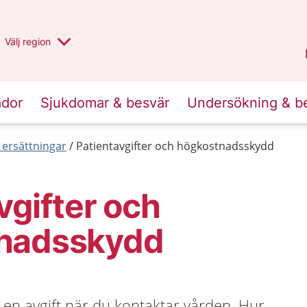
Du har valt region
Välj
en annan
region
Stockholms län
.
ador
Sjukdomar & besvär
Undersökning & b
 ersättningar
Patientavgifter och högkostnadsskydd
vgifter och
nadsskydd
a en avgift när du kontaktar vården. Hur