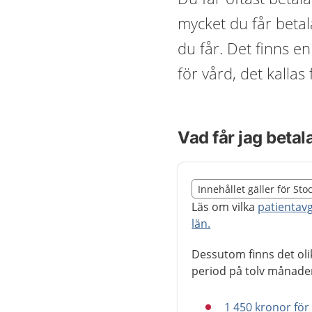
mycket du får betal
du får. Det finns e
för vård, det kalla
Vad får jag betal
Slut på det regionala t
Innehållet gäller för St
Nedan innehåll gäller r
Läs om vilka
patientavg
län.
Dessutom finns det ol
period på tolv månader
1 450 kronor fö