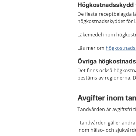
Högkostnadsskydd f
De flesta receptbelagda l
högkostnadsskyddet för 
Läkemedel inom högkostna
Läs mer om
högkostnadss
Övriga högkostnad
Det finns också högkost
bestäms av regionerna. De
Avgifter inom ta
Tandvården är avgiftsfri ti
I tandvården gäller andra
inom hälso- och sjukvårde