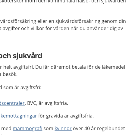
ksköterskor inom den kommunala hälso- och sjukvården
kvårdsförsäkring eller en sjukvårdsförsäkring genom din
 avgifter och villkor för vården när du använder dig av
 och sjukvård
r helt avgiftsfri. Du får däremot betala för de läkemedel
a besök.
 som är avgiftsfri:
dscentraler
, BVC, är avgiftsfria.
kemottagningar
för gravida är avgiftsfria.
r med
mammografi
som
kvinnor
över 40 år regelbundet