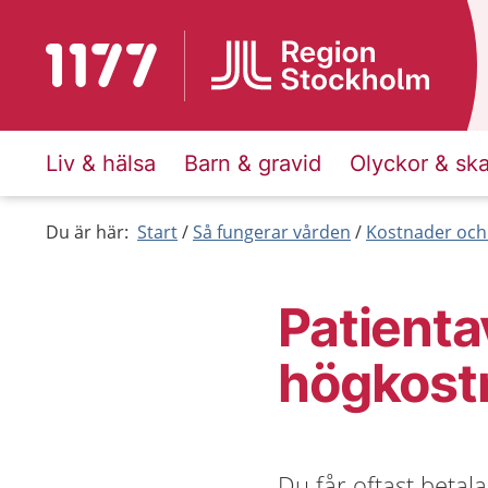
Till startsidan för 1177
Liv & hälsa
Barn & gravid
Olyckor & sk
Du är här:
Start
Så fungerar vården
Kostnader och
Patienta
högkost
Du får oftast betal