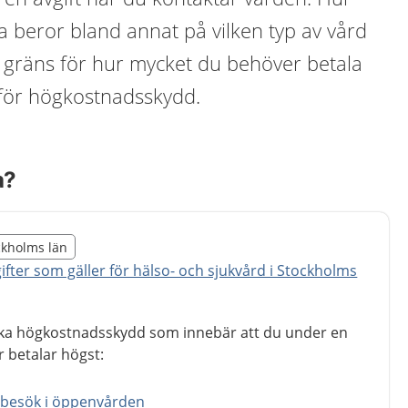
a beror bland annat på vilken typ av vård
n gräns för hur mycket du behöver betala
s för högkostnadsskydd.
a?
illägget från region Stockholms län
ockholms län
egion Stockholms län
ifter som gäller för hälso- och sjukvård i Stockholms
ika högkostnadsskydd som innebär att du under en
 betalar högst:
r besök i öppenvården