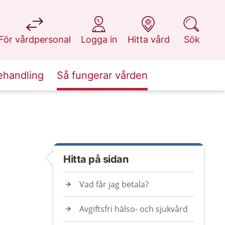
på 1177.se
på 1177.se
på 1177.se
på 1177.se
För vårdpersonal
Logga in
Hitta vård
Sök
ehandling
Så fungerar vården
Hitta på sidan
Vad får jag betala?
Avgiftsfri hälso- och sjukvård