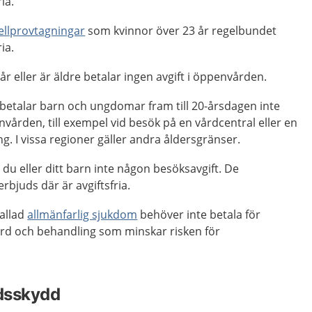
ria.
ellprovtagningar
som kvinnor över 23 år regelbundet
ria.
 år eller är äldre betalar ingen avgift i öppenvården.
r betalar barn och ungdomar fram till 20-årsdagen inte
nvården, till exempel vid besök på en vårdcentral eller en
 I vissa regioner gäller andra åldersgränser.
r du eller ditt barn inte någon besöksavgift. De
rbjuds där är avgiftsfria.
allad
allmänfarlig sjukdom
behöver inte betala för
rd och behandling som minskar risken för
dsskydd