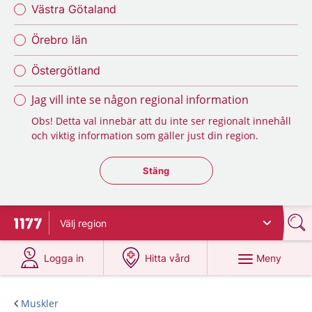
Västra Götaland
Örebro län
Östergötland
Jag vill inte se någon regional information
Obs! Detta val innebär att du inte ser regionalt innehåll
och viktig information som gäller just din region.
Stäng regionsväljaren
Stäng
Välj
region
Till startsidan för 1177
på 1177.se
på 1177.se
Meny
Logga in
Hitta vård
Muskler