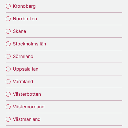
Kronoberg
Norrbotten
Skåne
Stockholms län
Sörmland
Uppsala län
Värmland
Västerbotten
Västernorrland
Västmanland