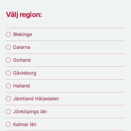
Välj region:
Blekinge
Dalarna
Gotland
Gävleborg
Halland
Jämtland Härjedalen
Jönköpings län
Kalmar län