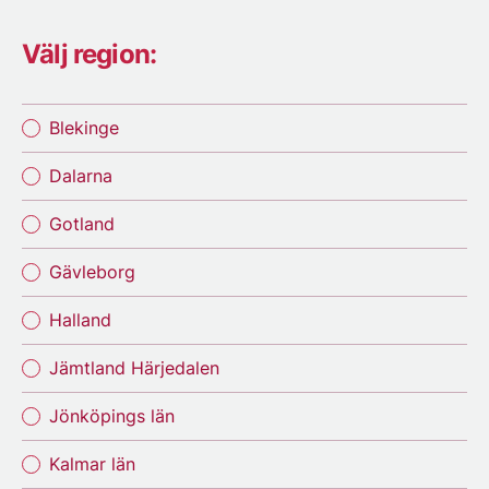
Välj region:
Blekinge
Dalarna
Gotland
Gävleborg
Halland
Jämtland Härjedalen
Jönköpings län
Kalmar län