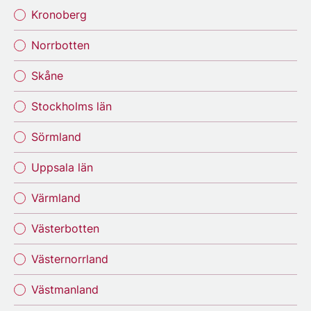
Kronoberg
Norrbotten
Skåne
Stockholms län
Sörmland
Uppsala län
Värmland
Västerbotten
Västernorrland
Västmanland