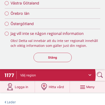
Västra Götaland
Örebro län
Östergötland
Jag vill inte se någon regional information
Obs! Detta val innebär att du inte ser regionalt innehåll
och viktig information som gäller just din region.
Stäng regionsväljaren
Stäng
Välj
region
Till startsidan för 1177
på 1177.se
på 1177.se
Meny
Logga in
Hitta vård
Leder