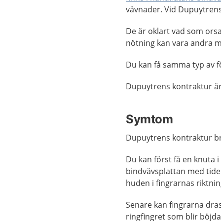
vävnader. Vid Dupuytrens 
De är oklart vad som ors
nötning kan vara andra m
Du kan få samma typ av fö
Dupuytrens kontraktur ä
Symtom
Dupuytrens kontraktur br
Du kan först få en knuta 
bindvävsplattan med tide
huden i fingrarnas riktni
Senare kan fingrarna dras 
ringfingret som blir böjda