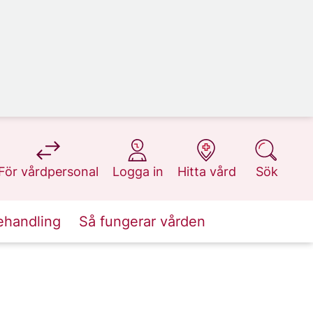
på 1177.se
på 1177.se
på 1177.se
på 1177.se
För vårdpersonal
Logga in
Hitta vård
Sök
ehandling
Så fungerar vården