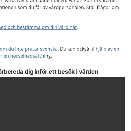
din vård. Det står i patientlagen. För att kunna vara det
ationen som du får av vårdpersonalen. Ställ frågor om
med och bestämma om din vård här
.
k om du inte pratar svenska
. Du kan också
få hjälp av en
ar en hörselnedsättning
.
örbereda dig inför ett besök i vården