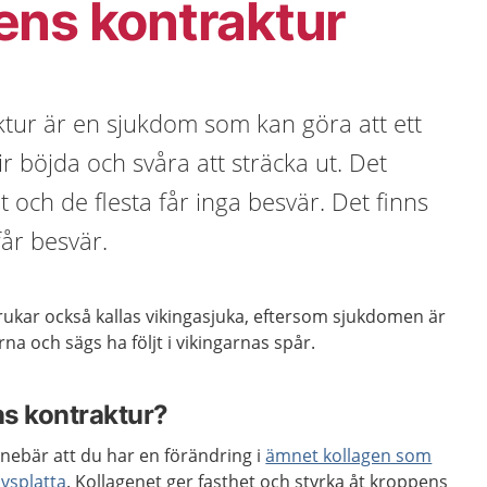
ens kontraktur
tur är en sjukdom som kan göra att ett
lir böjda och svåra att sträcka ut. Det
 och de flesta får inga besvär. Det finns
år besvär.
ukar också kallas vikingasjuka, eftersom sjukdomen är
rna och sägs ha följt i vikingarnas spår.
s kontraktur?
nebär att du har en förändring i
ämnet kollagen som
ävsplatta
. Kollagenet ger fasthet och styrka åt kroppens