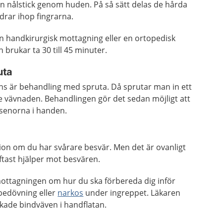
n nålstick genom huden. På så sätt delas de hårda
rar ihop fingrarna.
n handkirurgisk mottagning eller en ortopedisk
brukar ta 30 till 45 minuter.
uta
nns är behandling med spruta. Då sprutar man in ett
e vävnaden. Behandlingen gör det sedan möjligt att
 senorna i handen.
on om du har svårare besvär. Men det är ovanligt
ftast hjälper mot besvären.
mottagningen om hur du ska förbereda dig inför
lbedövning eller
narkos
under ingreppet. Läkaren
kade bindväven i handflatan.