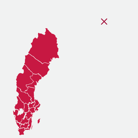
Stäng regionsvälj