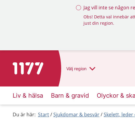
Jag vill inte se någon 
Obs! Detta val innebär att
just din region.
Till startsidan för 1177
Välj
region
Liv & hälsa
Barn & gravid
Olyckor & sk
Du är här:
Start
Sjukdomar & besvär
Skelett, lede