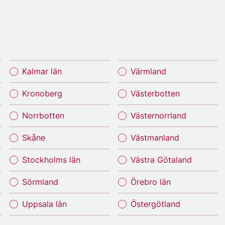
Kalmar län
Värmland
Kronoberg
Västerbotten
Norrbotten
Västernorrland
Skåne
Västmanland
Stockholms län
Västra Götaland
Sörmland
Örebro län
Uppsala län
Östergötland