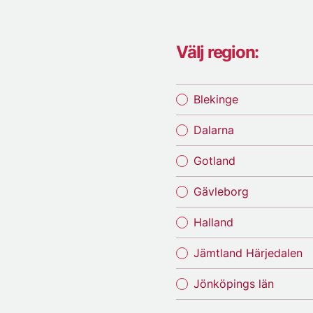
Välj region:
Blekinge
Dalarna
Gotland
Gävleborg
Halland
Jämtland Härjedalen
Jönköpings län