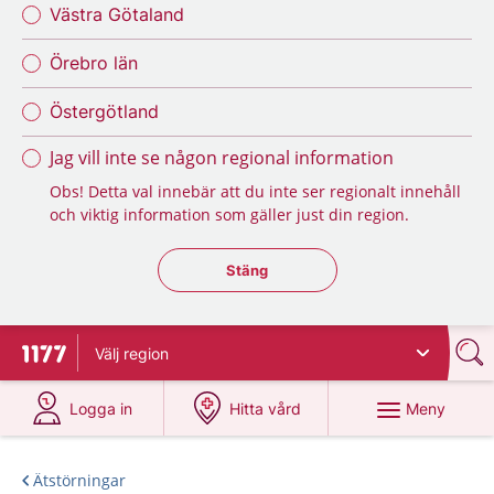
Västra Götaland
Örebro län
Östergötland
Jag vill inte se någon regional information
Obs! Detta val innebär att du inte ser regionalt innehåll
och viktig information som gäller just din region.
Stäng regionsväljaren
Stäng
Välj
region
Till startsidan för 1177
på 1177.se
på 1177.se
Meny
Logga in
Hitta vård
Ätstörningar