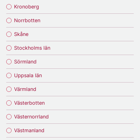
Kronoberg
Norrbotten
Skåne
Stockholms län
Sörmland
Uppsala län
Värmland
Västerbotten
Västernorrland
Västmanland