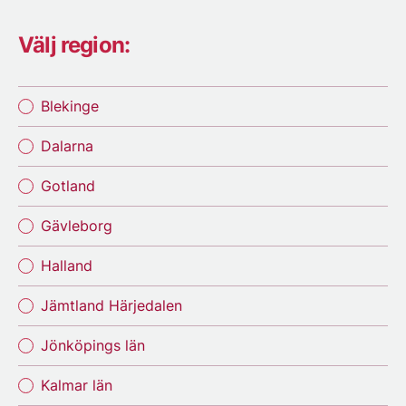
Välj region:
Blekinge
Dalarna
Gotland
Gävleborg
Halland
Jämtland Härjedalen
Jönköpings län
Kalmar län