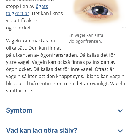
stopp i en av
ögats
talgkörtlar
. Det kan liknas
vid att få akne i
ögonlocket.
Förstora bilden
En vagel kan sitta
Vageln kan märkas på
vid ögonfransen.
olika sätt. Den kan finnas
på utkanten av ögonfransraden. Då kallas det för
yttre vagel. Vageln kan också finnas på insidan av
ögonlocket. Då kallas det för inre vagel. Oftast är
vageln så liten att den knappt syns. Ibland kan vageln
bli upp till två centimeter, men det är ovanligt. Vageln
smittar inte.
Symtom
Vad kan jag göra själv?