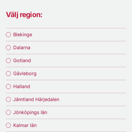
Välj region:
Blekinge
Dalarna
Gotland
Gävleborg
Halland
Jämtland Härjedalen
Jönköpings län
Kalmar län