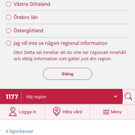
Västra Götaland
Örebro län
Östergötland
Jag vill inte se någon regional information
Obs! Detta val innebär att du inte ser regionalt innehåll
och viktig information som gäller just din region.
Stäng regionsväljaren
Stäng
Välj
region
Till startsidan för 1177
på 1177.se
på 1177.se
Meny
Logga in
Hitta vård
Ögonbesvär