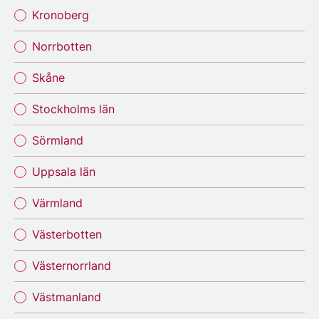
Kronoberg
Norrbotten
Skåne
Stockholms län
Sörmland
Uppsala län
Värmland
Västerbotten
Västernorrland
Västmanland