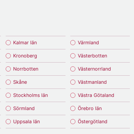
Kalmar län
Värmland
Kronoberg
Västerbotten
Norrbotten
Västernorrland
Skåne
Västmanland
Stockholms län
Västra Götaland
Sörmland
Örebro län
Uppsala län
Östergötland