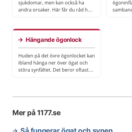
sjukdomar, men kan också ha
ögoninfl
andra orsaker. Här får du råd hur
samband
du kan behandla torra ögon själv.
Inflamma
fem dag
läkemede
Hängande ögonlock
Huden på det övre ögonlocket kan
ibland hänga ner över ögat och
störa synfältet. Det beror oftast
på att huden på det övre
ögonlocket har tappat sin fasthet.
Mer på 1177.se
Så fungerar ögat och synen