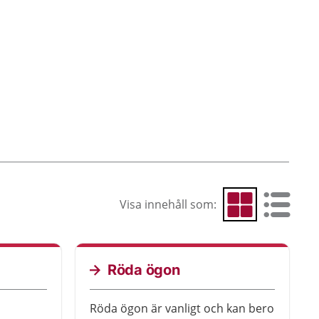
Visa innehåll som:
Visa som rutnät
Visa som 
Röda ögon
n
Röda ögon är vanligt och kan bero