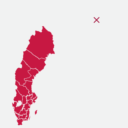
Stäng regionsvälj