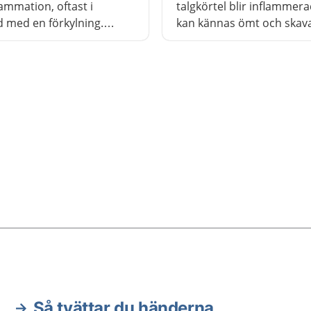
ammation, oftast i
talgkörtel blir inflammera
 med en förkylning.
kan kännas ömt och skav
tionen läker oftast inom
ögat. Ibland kan ögonlocke
ar utan behandling med
svullet och rött. Vageln f
l.
oftast av sig själv utan b
Så tvättar du händerna