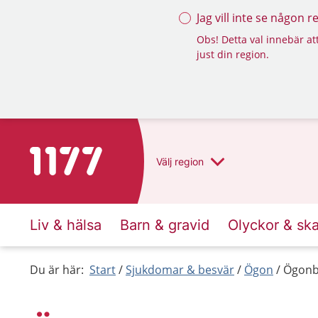
Jag vill inte se någon 
Obs! Detta val innebär att
just din region.
Till startsidan för 1177
Välj
region
Liv & hälsa
Barn & gravid
Olyckor & sk
Du är här:
Start
Sjukdomar & besvär
Ögon
Ögonb