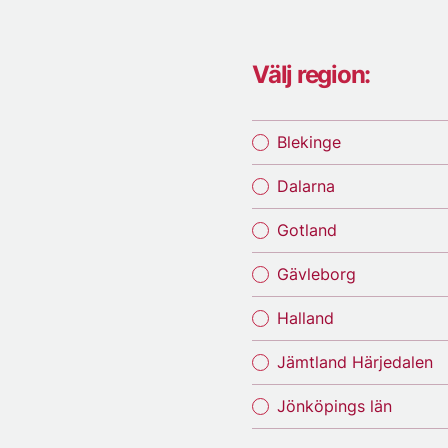
Välj region:
Blekinge
Dalarna
Gotland
Gävleborg
Halland
Jämtland Härjedalen
Jönköpings län