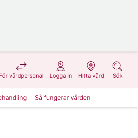
på 1177.se
på 1177.se
på 1177.se
på 1177.se
För vårdpersonal
Logga in
Hitta vård
Sök
ehandling
Så fungerar vården