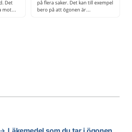
d. Det
på flera saker. Det kan till exempel
a mot
bero på att ögonen är
t bli
överansträngda eller torra. Det
örsvinner
kan också bero på en
ehandling.
inflammation eller att ett litet
blodkärl brustit i ögonvitan. Oftast
går besvären över av sig själv men
ibland kan du behöva behandling.
Läkemedel som du tar i ögonen