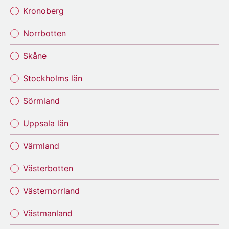
Kronoberg
Norrbotten
Skåne
Stockholms län
Sörmland
Uppsala län
Värmland
Västerbotten
Västernorrland
Västmanland