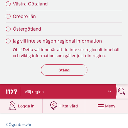
Västra Götaland
Örebro län
Östergötland
Jag vill inte se någon regional information
Obs! Detta val innebär att du inte ser regionalt innehåll
och viktig information som gäller just din region.
Stäng regionsväljaren
Stäng
Välj
region
Till startsidan för 1177
på 1177.se
på 1177.se
Meny
Logga in
Hitta vård
Ögonbesvär