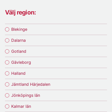
Välj region:
Blekinge
Dalarna
Gotland
Gävleborg
Halland
Jämtland Härjedalen
Jönköpings län
Kalmar län