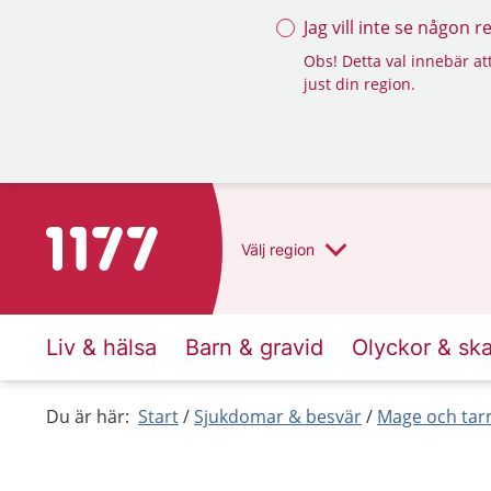
Jag vill inte se någon 
Obs! Detta val innebär att
just din region.
Till startsidan för 1177
Välj
region
Liv & hälsa
Barn & gravid
Olyckor & sk
Du är här:
Start
Sjukdomar & besvär
Mage och ta