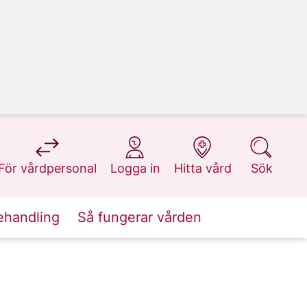
på 1177.se
på 1177.se
på 1177.se
på 1177.se
För vårdpersonal
Logga in
Hitta vård
Sök
ehandling
Så fungerar vården