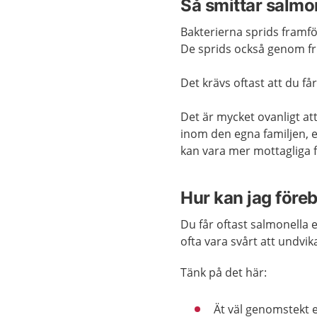
Så smittar salmo
Bakterierna sprids framför
De sprids också genom fru
Det krävs oftast att du få
Det är mycket ovanligt att
inom den egna familjen, el
kan vara mer mottagliga f
Hur kan jag före
Du får oftast salmonella e
ofta vara svårt att undvika
Tänk på det här:
Ät väl genomstekt e