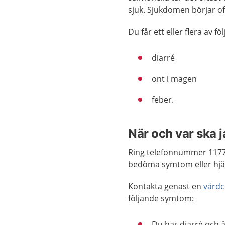
sjuk. Sjukdomen börjar of
Du får ett eller flera av 
diarré
ont i magen
feber.
När och var ska 
Ring telefonnummer 1177
bedöma symtom eller hjäl
Kontakta genast en
vårdc
följande symtom:
Du har diarré och ä