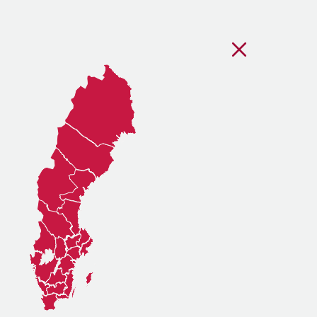
Stäng regionsvälj