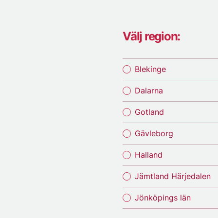
Välj region:
Blekinge
Dalarna
Gotland
Gävleborg
Halland
Jämtland Härjedalen
Jönköpings län