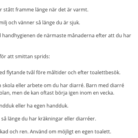
 stått framme länge när det är varmt.
amilj och vänner så länge du är sjuk.
d handhygienen de närmaste månaderna efter att du har
ör att smittan sprids:
d flytande tvål före måltider och efter toalettbesök.
skola eller arbete om du har diarré. Barn med diarré
skolan, men de kan oftast börja igen inom en vecka.
dduk eller ha egen handduk.
 så länge du har kräkningar eller diarréer.
rkad och ren. Använd om möjligt en egen toalett.