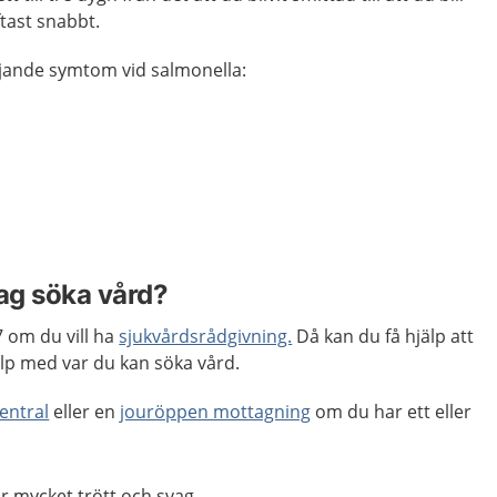
tast snabbt.
följande symtom vid salmonella:
jag söka vård?
 om du vill ha
sjukvårdsrådgivning.
Då kan du få hjälp att
p med var du kan söka vård.
entral
eller en
jouröppen mottagning
om du har ett eller
r mycket trött och svag.