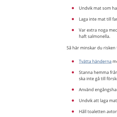
Undvik mat som har
Laga inte mat till f
Var extra noga me
haft salmonella.
Så här minskar du risken f
Tvätta händerna
me
Stanna hemma från 
ska inte gå till för
Använd engångshan
Undvik att laga mat
Håll toaletten avto