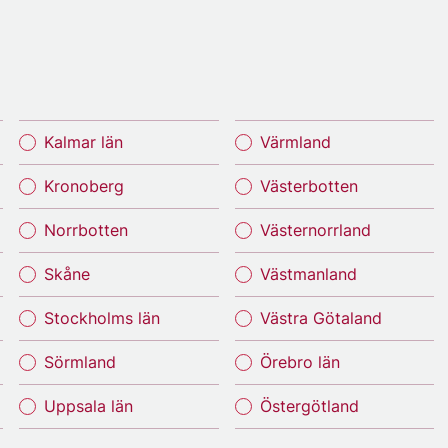
Kalmar län
Värmland
Kronoberg
Västerbotten
Norrbotten
Västernorrland
Skåne
Västmanland
Stockholms län
Västra Götaland
Sörmland
Örebro län
Uppsala län
Östergötland