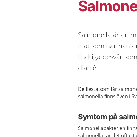
Salmone
Salmonella är en 
mat som har hanterat
lindriga besvär so
diarré.
De flesta som får salmone
salmonella finns även i Sv
Symtom på salm
Salmonellabakterien finns
salmonella tar det oftast et