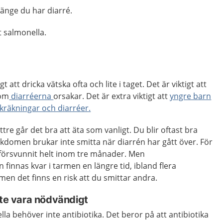
länge du har diarré.
t salmonella.
t att dricka vätska ofta och lite i taget. Det är viktigt att
som
diarréerna
orsakar. Det är extra viktigt att
yngre barn
 kräkningar och diarréer.
tre går det bra att äta som vanligt. Du blir oftast bra
Sjukdomen brukar inte smitta när diarrén har gått över. För
 försvunnit helt inom tre månader. Men
finnas kvar i tarmen en längre tid, ibland flera
men det finns en risk att du smittar andra.
nte vara nödvändigt
la behöver inte antibiotika. Det beror på att antibiotika