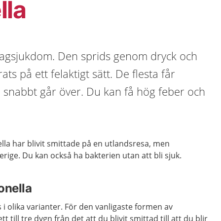
lla
magsjukdom. Den sprids genom dryck och
s på ett felaktigt sätt. De flesta får
m snabbt går över. Du kan få hög feber och
lla har blivit smittade på en utlandsresa, men
erige. Du kan också ha bakterien utan att bli sjuk.
onella
 i olika varianter. För den vanligaste formen av
t till tre dygn från det att du blivit smittad till att du blir