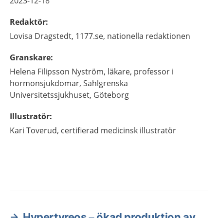
2023-12-18
Redaktör
:
Lovisa
Dragstedt,
1177.se, nationella redaktionen
Granskare
:
Helena
Filipsson Nyström,
läkare, professor i
hormonsjukdomar,
Sahlgrenska
Universitetssjukhuset,
Göteborg
Illustratör
:
Kari
Toverud,
certifierad medicinsk illustratör
Hypertyreos – ökad produktion av