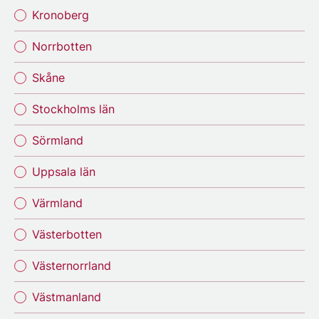
Kronoberg
Norrbotten
Skåne
Stockholms län
Sörmland
Uppsala län
Värmland
Västerbotten
Västernorrland
Västmanland