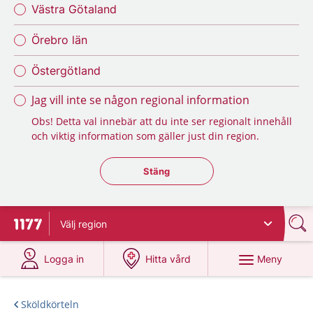
Västra Götaland
Örebro län
Östergötland
Jag vill inte se någon regional information
Obs! Detta val innebär att du inte ser regionalt innehåll
och viktig information som gäller just din region.
Stäng regionsväljaren
Stäng
Välj
region
Till startsidan för 1177
på 1177.se
på 1177.se
Meny
Logga in
Hitta vård
Sköldkörteln