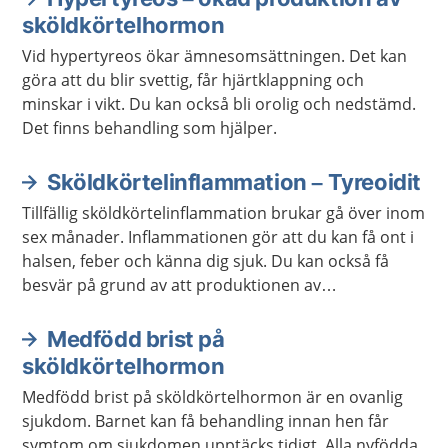
Aktuella artiklar
sköldkörtelhormon
Vid hypertyreos ökar ämnesomsättningen. Det kan
göra att du blir svettig, får hjärtklappning och
minskar i vikt. Du kan också bli orolig och nedstämd.
Det finns behandling som hjälper.
Sköldkörtelinflammation – Tyreoidit
Tillfällig sköldkörtelinflammation brukar gå över inom
sex månader. Inflammationen gör att du kan få ont i
halsen, feber och känna dig sjuk. Du kan också få
besvär på grund av att produktionen av
sköldkörtelhormon ökar eller minskar.
Medfödd brist på
sköldkörtelhormon
Medfödd brist på sköldkörtelhormon är en ovanlig
sjukdom. Barnet kan få behandling innan hen får
symtom om sjukdomen upptäcks tidigt. Alla nyfödda