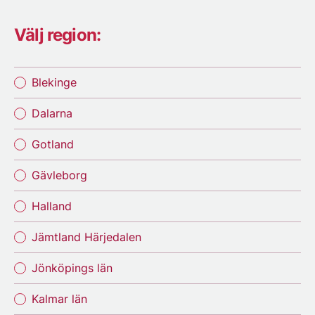
Välj region:
Blekinge
Dalarna
Gotland
Gävleborg
Halland
Jämtland Härjedalen
Jönköpings län
Kalmar län