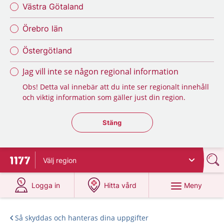
Västra Götaland
Örebro län
Östergötland
Jag vill inte se någon regional information
Obs! Detta val innebär att du inte ser regionalt innehåll
och viktig information som gäller just din region.
Stäng regionsväljaren
Stäng
Välj
region
Till startsidan för 1177
på 1177.se
på 1177.se
Meny
Logga in
Hitta vård
Så skyddas och hanteras dina uppgifter