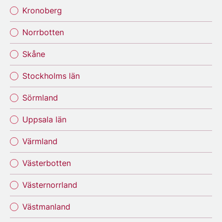
Kronoberg
Norrbotten
Skåne
Stockholms län
Sörmland
Uppsala län
Värmland
Västerbotten
Västernorrland
Västmanland