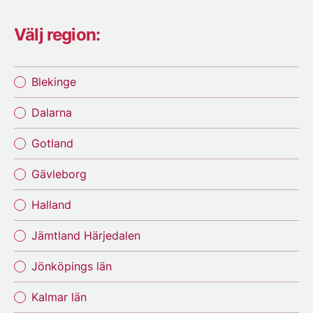
Välj region:
Blekinge
Dalarna
Gotland
Gävleborg
Halland
Jämtland Härjedalen
Jönköpings län
Kalmar län