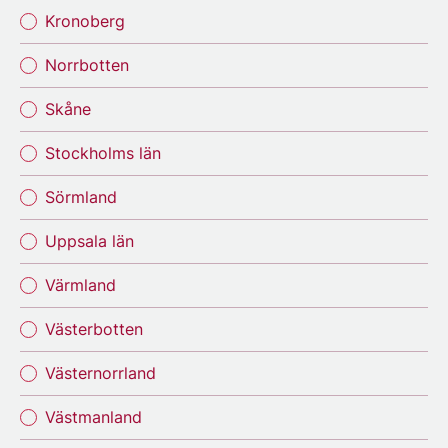
Kronoberg
Norrbotten
Skåne
Stockholms län
Sörmland
Uppsala län
Värmland
Västerbotten
Västernorrland
Västmanland