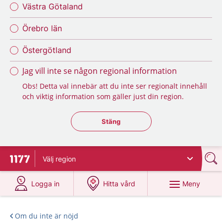
Västra Götaland
Örebro län
Östergötland
Jag vill inte se någon regional information
Obs! Detta val innebär att du inte ser regionalt innehåll
och viktig information som gäller just din region.
Stäng regionsväljaren
Stäng
Välj
region
Till startsidan för 1177
på 1177.se
på 1177.se
Meny
Logga in
Hitta vård
Om du inte är nöjd