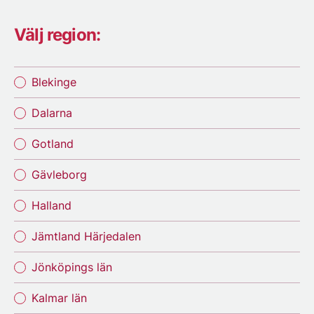
Välj region:
Blekinge
Dalarna
Gotland
Gävleborg
Halland
Jämtland Härjedalen
Jönköpings län
Kalmar län