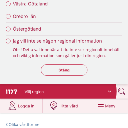
Västra Götaland
Örebro län
Östergötland
Jag vill inte se någon regional information
Obs! Detta val innebär att du inte ser regionalt innehåll
och viktig information som gäller just din region.
Stäng regionsväljaren
Stäng
Välj
region
Till startsidan för 1177
på 1177.se
på 1177.se
Meny
Logga in
Hitta vård
Olika vårdformer