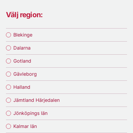
Välj region:
Blekinge
Dalarna
Gotland
Gävleborg
Halland
Jämtland Härjedalen
Jönköpings län
Kalmar län