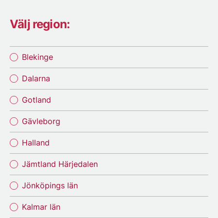
Välj region:
Blekinge
Dalarna
Gotland
Gävleborg
Halland
Jämtland Härjedalen
Jönköpings län
Kalmar län