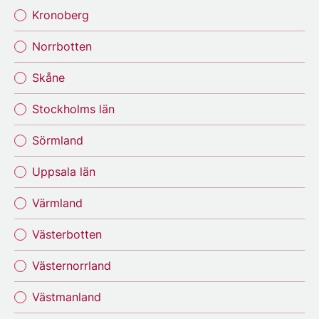
Kronoberg
Norrbotten
Skåne
Stockholms län
Sörmland
Uppsala län
Värmland
Västerbotten
Västernorrland
Västmanland