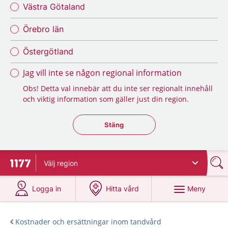
Västra Götaland
Örebro län
Östergötland
Jag vill inte se någon regional information
Obs! Detta val innebär att du inte ser regionalt innehåll
och viktig information som gäller just din region.
Stäng regionsväljaren
Stäng
Välj
region
Till startsidan för 1177
på 1177.se
på 1177.se
Meny
Logga in
Hitta vård
Kostnader och ersättningar inom tandvård