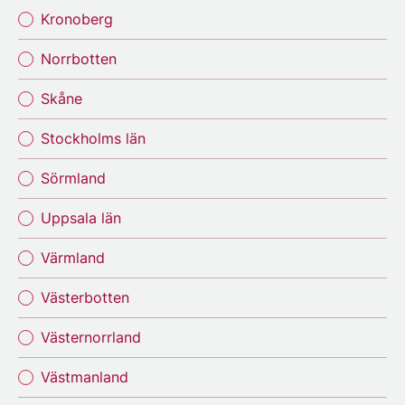
Kronoberg
Norrbotten
Skåne
Stockholms län
Sörmland
Uppsala län
Värmland
Västerbotten
Västernorrland
Västmanland