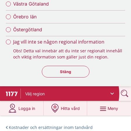
Västra Götaland
Örebro län
Östergötland
Jag vill inte se någon regional information
Obs! Detta val innebär att du inte ser regionalt innehåll
och viktig information som gäller just din region.
Stäng regionsväljaren
Stäng
Välj
region
Till startsidan för 1177
på 1177.se
på 1177.se
Meny
Logga in
Hitta vård
Kostnader och ersättningar inom tandvård