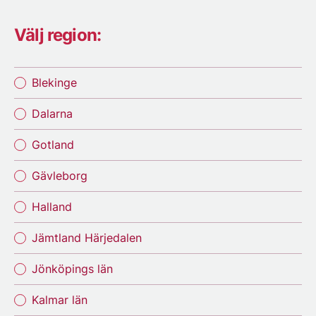
Välj region:
Blekinge
Dalarna
Gotland
Gävleborg
Halland
Jämtland Härjedalen
Jönköpings län
Kalmar län