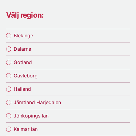
Välj region:
Blekinge
Dalarna
Gotland
Gävleborg
Halland
Jämtland Härjedalen
Jönköpings län
Kalmar län