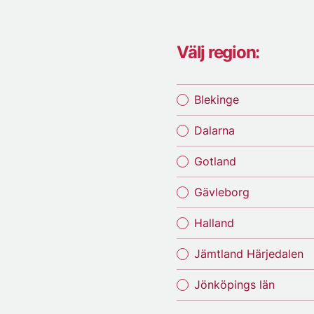
Välj region:
Blekinge
Dalarna
Gotland
Gävleborg
Halland
Jämtland Härjedalen
Jönköpings län