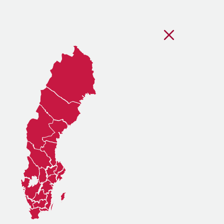
Stäng regionsvälj