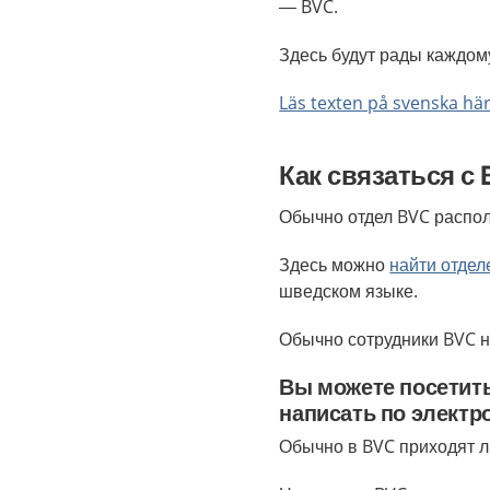
— BVC.
Здесь будут рады каждом
Läs texten på svenska här
Как связаться с
Обычно отдел BVC распол
Здесь можно
найти отдел
шведском языке.
Обычно сотрудники BVC 
Вы можете посетить
написать по электр
Обычно в BVC приходят л