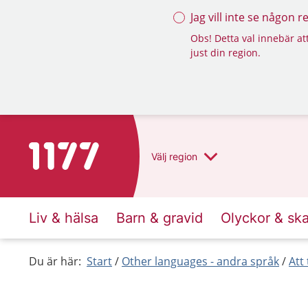
Jag vill inte se någon 
Obs! Detta val innebär att
just din region.
To start page for 1177
Välj
region
Liv & hälsa
Barn & gravid
Olyckor & sk
Du är här:
Start
Other languages - andra språk
Att