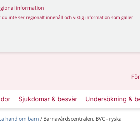
regional information
 du inte ser regionalt innehåll och viktig information som gäller
För
ador
Sjukdomar & besvär
Undersökning & b
 ta hand om barn
Barnavårdscentralen, BVC - ryska