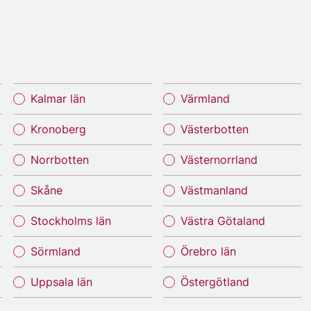
Kalmar län
Värmland
Kronoberg
Västerbotten
Norrbotten
Västernorrland
Skåne
Västmanland
Stockholms län
Västra Götaland
Sörmland
Örebro län
Uppsala län
Östergötland