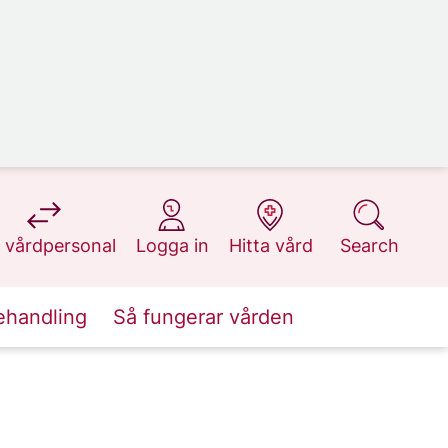
at 1177.se
at 1177.se
at 1177.se
at 1177.se
 vårdpersonal
Logga in
Hitta vård
Search
ehandling
Så fungerar vården