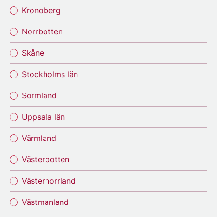
Kronoberg
Norrbotten
Skåne
Stockholms län
Sörmland
Uppsala län
Värmland
Västerbotten
Västernorrland
Västmanland