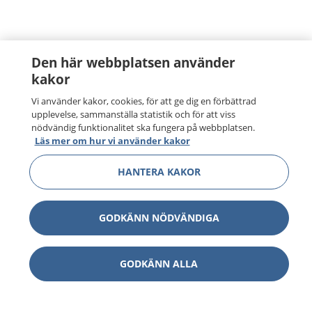
Den här webbplatsen använder
kakor
Vi använder kakor, cookies, för att ge dig en förbättrad
upplevelse, sammanställa statistik och för att viss
nödvändig funktionalitet ska fungera på webbplatsen.
Läs mer om hur vi använder kakor
HANTERA KAKOR
GODKÄNN NÖDVÄNDIGA
GODKÄNN ALLA