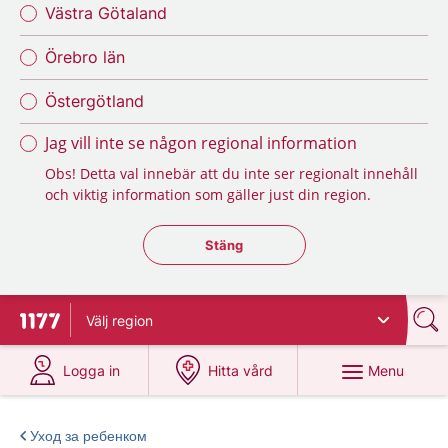
Västra Götaland
Örebro län
Östergötland
Jag vill inte se någon regional information
Obs! Detta val innebär att du inte ser regionalt innehåll
och viktig information som gäller just din region.
Stäng regionsväljaren
Stäng
Välj
region
To start page for 1177
at 1177.se
at 1177.se
Menu
Logga in
Hitta vård
Уход за ребенком