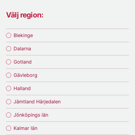
Välj region:
Blekinge
Dalarna
Gotland
Gävleborg
Halland
Jämtland Härjedalen
Jönköpings län
Kalmar län