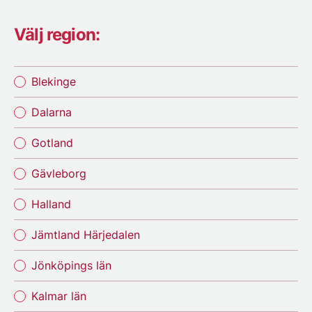
Välj region:
Blekinge
Dalarna
Gotland
Gävleborg
Halland
Jämtland Härjedalen
Jönköpings län
Kalmar län