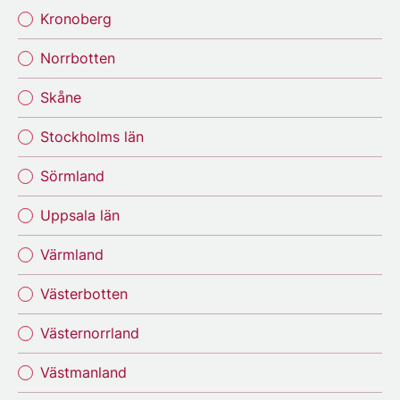
Kronoberg
Norrbotten
Skåne
Stockholms län
Sörmland
Uppsala län
Värmland
Västerbotten
Västernorrland
Västmanland