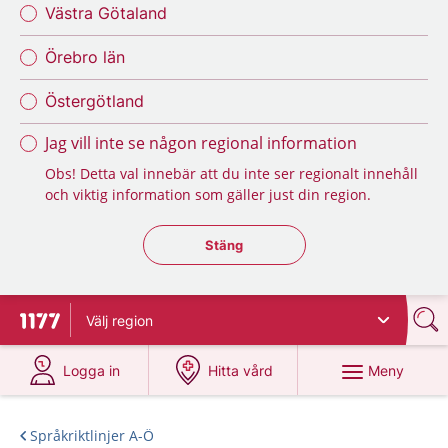
Västra Götaland
Örebro län
Östergötland
Jag vill inte se någon regional information
Obs! Detta val innebär att du inte ser regionalt innehåll
och viktig information som gäller just din region.
Stäng regionsväljaren
Stäng
Välj
region
Till startsidan för 1177
på 1177.se
på 1177.se
Meny
Logga in
Hitta vård
Språkriktlinjer A-Ö