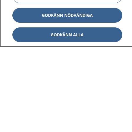
GODKÄNN NÖDVÄNDIGA
GODKÄNN ALLA