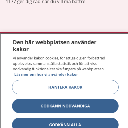
1177 ger dig råd när du vill må bättre.
Visa inn
1177 på flera språk
Den här webbplatsen använder
kakor
Visa inn
Om 1177
Vi använder kakor, cookies, för att ge dig en förbättrad
upplevelse, sammanställa statistik och för att viss
Visa inn
nödvändig funktionalitet ska fungera på webbplatsen.
Kontakt
Läs mer om hur vi använder kakor
HANTERA KAKOR
Behandling av personuppgifter
GODKÄNN NÖDVÄNDIGA
Hantering av kakor
Inställningar för kakor
GODKÄNN ALLA