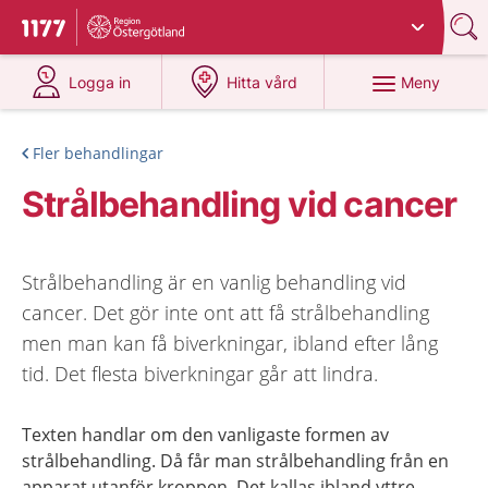
Du har valt region
Östergötland
.
Till startsidan för 1177
på 1177.se
på 1177.se
Meny
Logga in
Hitta vård
Fler behandlingar
Strålbehandling vid cancer
Strålbehandling är en vanlig behandling vid
cancer. Det gör inte ont att få strålbehandling
men man kan få biverkningar, ibland efter lång
tid. Det flesta biverkningar går att lindra.
Texten handlar om den vanligaste formen av
strålbehandling. Då får man strålbehandling från en
apparat utanför kroppen. Det kallas ibland yttre