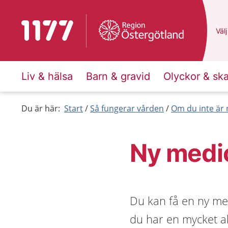
Till startsidan för 1177
Du 
Välj
Liv & hälsa
Barn & gravid
Olyckor & sk
Du är här:
Start
Så fungerar vården
Om du inte är 
Ny medi
Du kan få en ny me
du har en mycket al