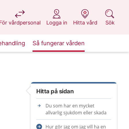
på 1177.se
på 1177.se
på 1177.se
på 1177.se
För vårdpersonal
Logga in
Hitta vård
Sök
ehandling
Så fungerar vården
Hitta på sidan
Du som har en mycket
allvarlig sjukdom eller skada
Hur gör jag om jag vill ha en