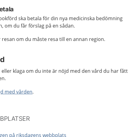
etala
kbokförd ska betala för din nya medicinska bedömning
, om du får förslag på en sådan.
 resan om du måste resa till en annan region.
jd
eller klaga om du inte är nöjd med den vård du har fått
en.
öjd med vården
.
BBPLATSER
agen på riksdagens webbplats