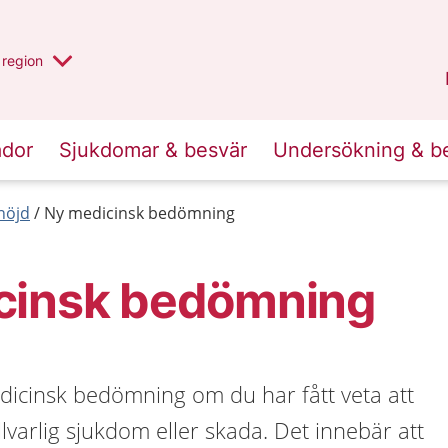
har valt region
en annan
region
Östergötland
.
ador
Sjukdomar & besvär
Undersökning & b
nöjd
Ny medicinsk bedömning
cinsk bedömning
dicinsk bedömning om du har fått veta att
lvarlig sjukdom eller skada. Det innebär att