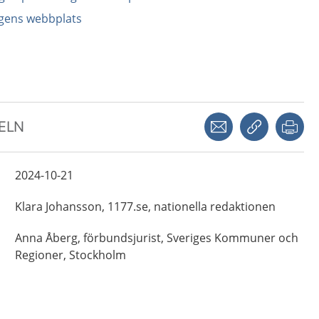
agens webbplats
Dela via mejl
Kopiera län
Skr
KELN
2024-10-21
Klara
Johansson,
1177.se, nationella redaktionen
Anna
Åberg,
förbundsjurist, Sveriges Kommuner och
Regioner,
Stockholm