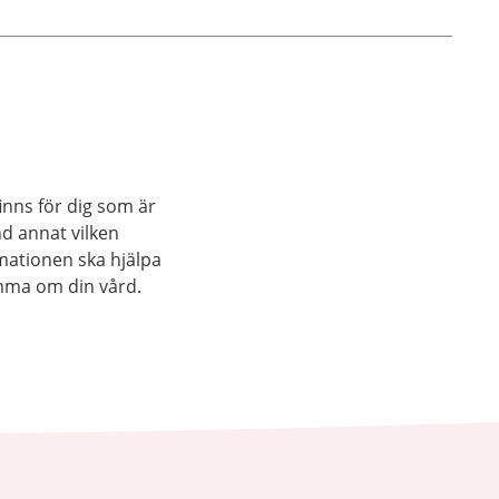
inns för dig som är
nd annat vilken
rmationen ska hjälpa
mma om din vård.