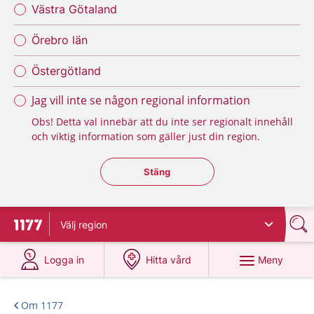
Västra Götaland
Örebro län
Östergötland
Jag vill inte se någon regional information
Obs! Detta val innebär att du inte ser regionalt innehåll
och viktig information som gäller just din region.
Stäng regionsväljaren
Stäng
Välj
region
Till startsidan för 1177
på 1177.se
på 1177.se
Meny
Logga in
Hitta vård
Om 1177