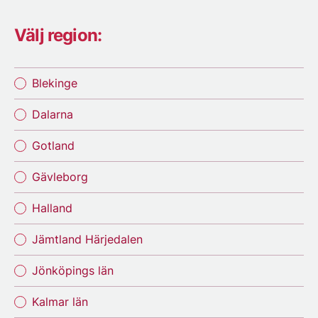
Välj region:
Blekinge
Dalarna
Gotland
Gävleborg
Halland
Jämtland Härjedalen
Jönköpings län
Kalmar län