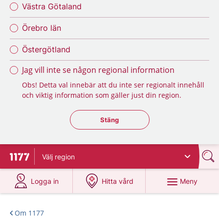
Västra Götaland
Örebro län
Östergötland
Jag vill inte se någon regional information
Obs! Detta val innebär att du inte ser regionalt innehåll
och viktig information som gäller just din region.
Stäng regionsväljaren
Stäng
Välj
region
Till startsidan för 1177
på 1177.se
på 1177.se
Meny
Logga in
Hitta vård
Om 1177