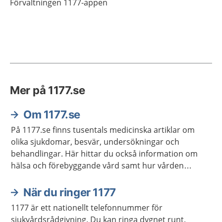
Förvaltningen 1177-appen
Mer på 1177.se
Om 1177.se
På 1177.se finns tusentals medicinska artiklar om
olika sjukdomar, besvär, undersökningar och
behandlingar. Här hittar du också information om
hälsa och förebyggande vård samt hur vården
fungerar i Sverige. Du når samlad information,
kunskap, råd och inspiration i olika ämnen eller
När du ringer 1177
utifrån olika livssituationer genom sex olika ingångar.
1177 är ett nationellt telefonnummer för
Här hittar du filmer, reportage och kan ta del av
sjukvårdsrådgivning. Du kan ringa dygnet runt.