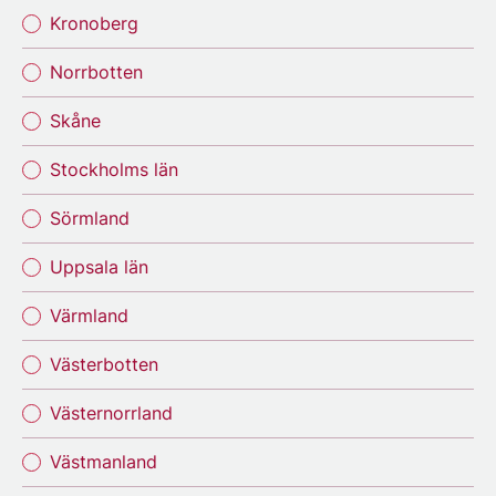
Kronoberg
Norrbotten
Skåne
Stockholms län
Sörmland
Uppsala län
Värmland
Västerbotten
Västernorrland
Västmanland