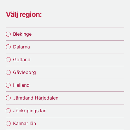
Välj region:
Blekinge
Dalarna
Gotland
Gävleborg
Halland
Jämtland Härjedalen
Jönköpings län
Kalmar län