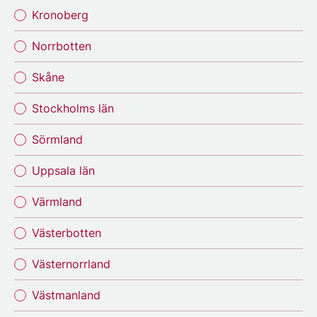
Kronoberg
Norrbotten
Skåne
Stockholms län
Sörmland
Uppsala län
Värmland
Västerbotten
Västernorrland
Västmanland