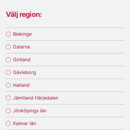
Välj region:
Blekinge
Dalarna
Gotland
Gävleborg
Halland
Jämtland Härjedalen
Jönköpings län
Kalmar län