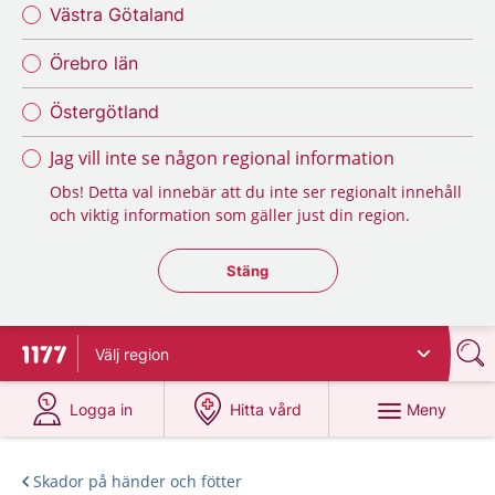
Västra Götaland
Örebro län
Östergötland
Jag vill inte se någon regional information
Obs! Detta val innebär att du inte ser regionalt innehåll
och viktig information som gäller just din region.
Stäng regionsväljaren
Stäng
Välj
region
Till startsidan för 1177
på 1177.se
på 1177.se
Meny
Logga in
Hitta vård
Skador på händer och fötter