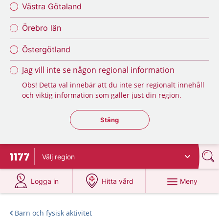
Västra Götaland
Örebro län
Östergötland
Jag vill inte se någon regional information
Obs! Detta val innebär att du inte ser regionalt innehåll
och viktig information som gäller just din region.
Stäng regionsväljaren
Stäng
Välj
region
Till startsidan för 1177
på 1177.se
på 1177.se
Meny
Logga in
Hitta vård
Barn och fysisk aktivitet