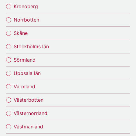
Kronoberg
Norrbotten
Skåne
Stockholms län
Sörmland
Uppsala län
Värmland
Västerbotten
Västernorrland
Västmanland