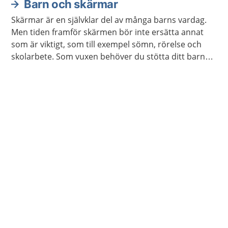
Barn och skärmar
Skärmar är en självklar del av många barns vardag.
Men tiden framför skärmen bör inte ersätta annat
som är viktigt, som till exempel sömn, rörelse och
skolarbete. Som vuxen behöver du stötta ditt barn
att lära sig använda skärm på ett sätt som hen mår
bra av.