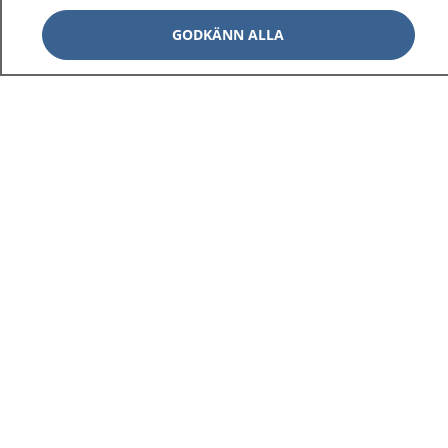
GODKÄNN ALLA
1177
–
tryggt om din hälsa och vård
På 1177.se får du råd om hälsa och information om
sjukdomar och vilka mottagningar du kan kontakta.
Logga in för att läsa din journal och göra dina