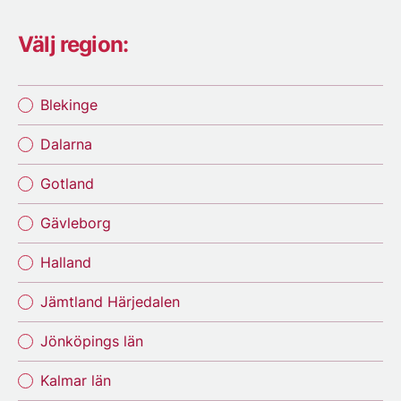
Välj region:
Blekinge
Dalarna
Gotland
Gävleborg
Halland
Jämtland Härjedalen
Jönköpings län
Kalmar län