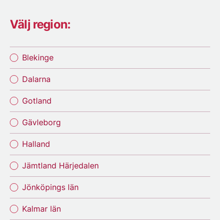
Välj region:
Blekinge
Dalarna
Gotland
Gävleborg
Halland
Jämtland Härjedalen
Jönköpings län
Kalmar län