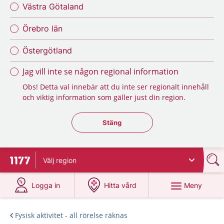
Västra Götaland
Örebro län
Östergötland
Jag vill inte se någon regional information
Obs! Detta val innebär att du inte ser regionalt innehåll
och viktig information som gäller just din region.
Stäng regionsväljaren
Stäng
Välj
region
Till startsidan för 1177
på 1177.se
på 1177.se
Meny
Logga in
Hitta vård
Fysisk aktivitet - all rörelse räknas