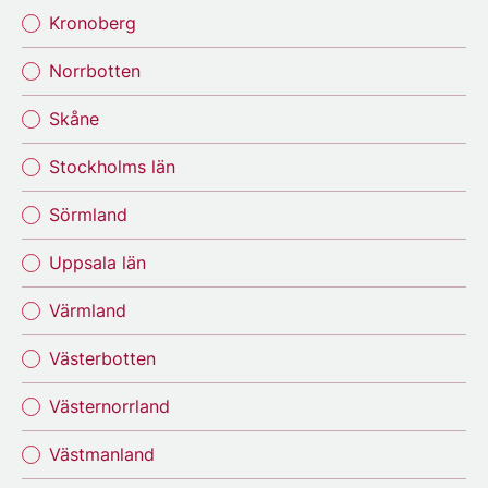
Kronoberg
Norrbotten
Skåne
Stockholms län
Sörmland
Uppsala län
Värmland
Västerbotten
Västernorrland
Västmanland