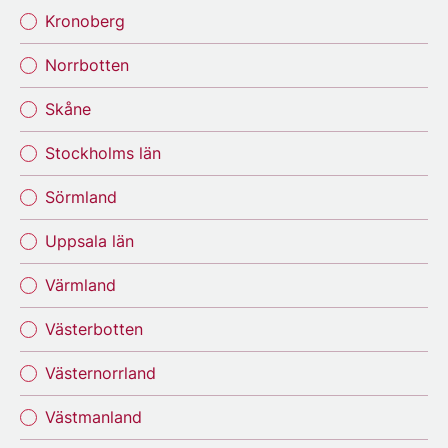
Kronoberg
Norrbotten
Skåne
Stockholms län
Sörmland
Uppsala län
Värmland
Västerbotten
Västernorrland
Västmanland