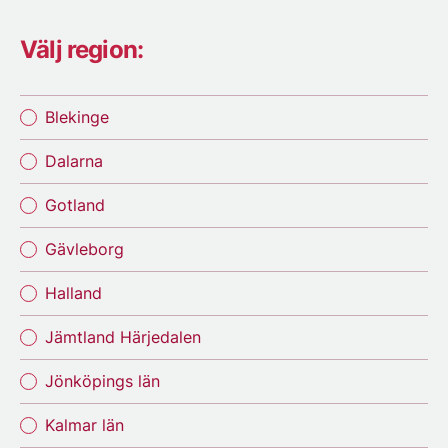
Välj region:
Blekinge
Dalarna
Gotland
Gävleborg
Halland
Jämtland Härjedalen
Jönköpings län
Kalmar län