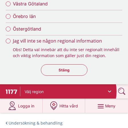
Västra Götaland
Örebro län
Östergötland
Jag vill inte se någon regional information
Obs! Detta val innebär att du inte ser regionalt innehåll
och viktig information som gäller just din region.
Stäng regionsväljaren
Stäng
Välj
region
Till startsidan för 1177
på 1177.se
på 1177.se
Meny
Logga in
Hitta vård
Undersökning & behandling