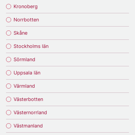
Kronoberg
Norrbotten
Skåne
Stockholms län
Sörmland
Uppsala län
Värmland
Västerbotten
Västernorrland
Västmanland