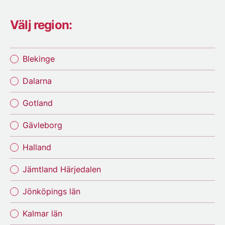
Välj region:
Blekinge
Dalarna
Gotland
Gävleborg
Halland
Jämtland Härjedalen
Jönköpings län
Kalmar län