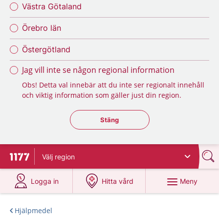
Västra Götaland
Örebro län
Östergötland
Jag vill inte se någon regional information
Obs! Detta val innebär att du inte ser regionalt innehåll
och viktig information som gäller just din region.
Stäng regionsväljaren
Stäng
Välj
region
Till startsidan för 1177
på 1177.se
på 1177.se
Meny
Logga in
Hitta vård
Hjälpmedel