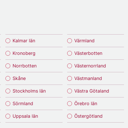
Kalmar län
Värmland
Kronoberg
Västerbotten
Norrbotten
Västernorrland
Skåne
Västmanland
Stockholms län
Västra Götaland
Sörmland
Örebro län
Uppsala län
Östergötland