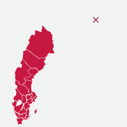
Stäng regionsvälj