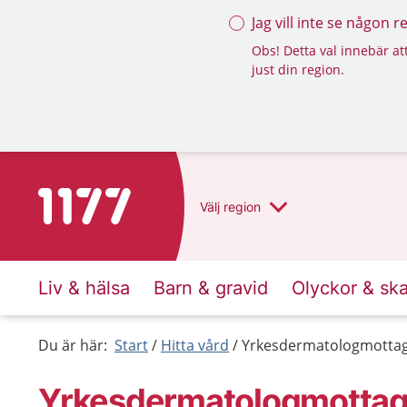
Jag vill inte se någon 
Obs! Detta val innebär att
just din region.
Till startsidan för 1177
Välj
region
Liv & hälsa
Barn & gravid
Olyckor & sk
Du är här:
Start
Hitta vård
Yrkesdermatologmottag
Yrkesdermatologmottag