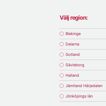
Välj region:
Blekinge
Dalarna
Gotland
Gävleborg
Halland
Jämtland Härjedalen
Jönköpings län