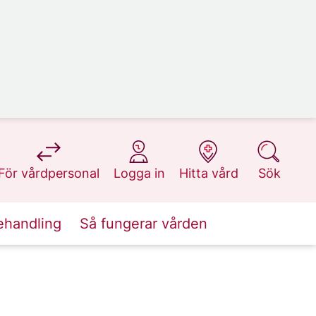
på 1177.se
på 1177.se
på 1177.se
på 1177.se
För vårdpersonal
Logga in
Hitta vård
Sök
ehandling
Så fungerar vården