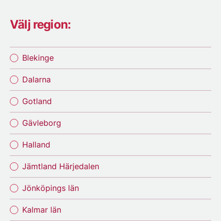
Välj region:
Blekinge
Dalarna
Gotland
Gävleborg
Halland
Jämtland Härjedalen
Jönköpings län
Kalmar län