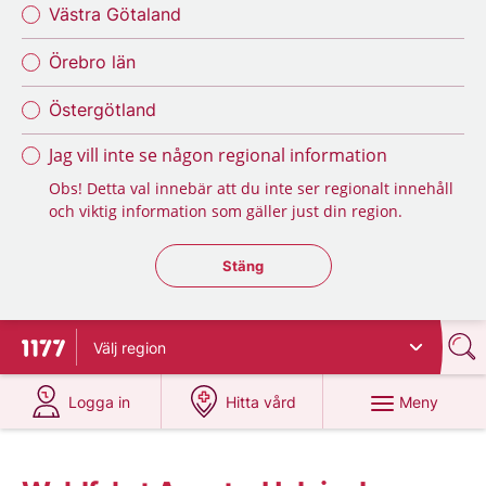
Västra Götaland
Örebro län
Östergötland
Jag vill inte se någon regional information
Obs! Detta val innebär att du inte ser regionalt innehåll
och viktig information som gäller just din region.
Stäng regionsväljaren
Stäng
Välj
region
Till startsidan för 1177
på 1177.se
på 1177.se
Meny
Logga in
Hitta vård