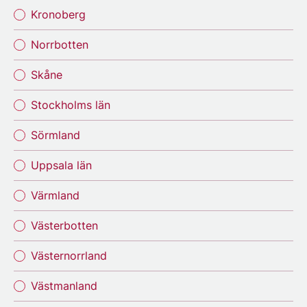
Kronoberg
Norrbotten
Skåne
Stockholms län
Sörmland
Uppsala län
Värmland
Västerbotten
Västernorrland
Västmanland